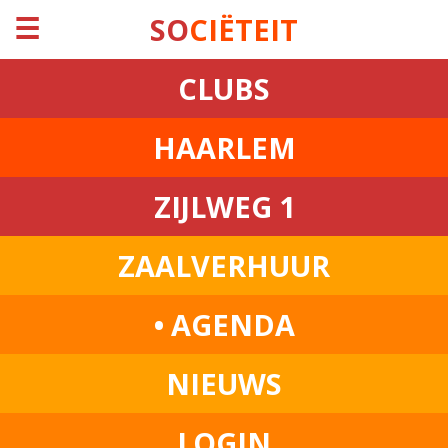
☰
SO
CIËTEIT
CLUBS
HAARLEM
ZIJLWEG 1
ZAALVERHUUR
• AGENDA
NIEUWS
LOGIN