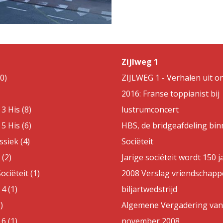
Zijlweg 1
0)
ZIJLWEG 1 - Verhalen uit on
2016: Franse toppianist bij
3 His (8)
lustrumconcert
5 His (6)
HBS, de bridgeafdeling bin
ssiek (4)
Sociëteit
(2)
Jarige sociëteit wordt 150 j
ociëteit (1)
2008 Verslag vriendschappe
4 (1)
biljartwedstrijd
)
Algemene Vergadering van
6 (1)
november 2008