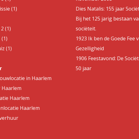
sie (1)
Dies Natalis: 155 jaar Sociët
Bij het 125 jarig bestaan v
2 (1)
sociëteit.
 (1)
1923 Ik ben de Goede Fee 
z (1)
Gezelligheid
1906 Feestavond: De Sociët
r
50 jaar
rouwlocatie in Haarlem
r Haarlem
atie Haarlem
nlocatie Haarlem
lverhuur