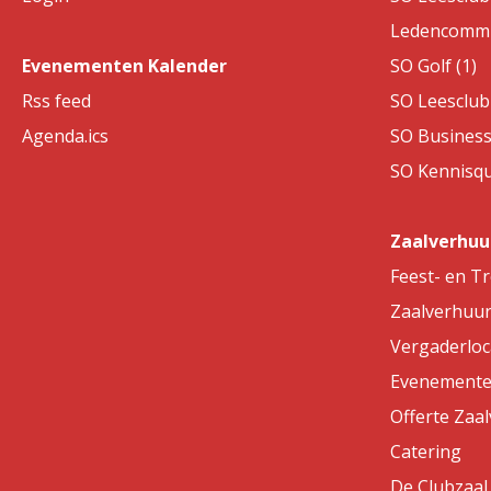
Ledencommis
Evenementen Kalender
SO Golf (1)
Rss feed
SO Leesclub 
Agenda.ics
SO Business
SO Kennisqui
Zaalverhuu
Feest- en T
Zaalverhuu
Vergaderloc
Evenemente
Offerte Zaa
Catering
De Clubzaal