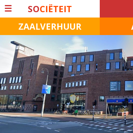
☰
SO
CIËTEIT
ZAALVERHUUR