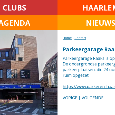
CLUBS
HAARLE
AGENDA
NIEUW
Home
›
Contact
Parkeergarage Raa
Parkeergarage Raaks is op 
De ondergrondse parkeerga
parkeerplaatsen, die 24 uur 
ruim opgezet.
https://www.parkeren-haa
VORIGE
|
VOLGENDE