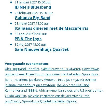
31 januari 2027 15:00 uur
JD Niels Bluesband
28 februari 2027 15:00 uur
Gabanza Big Band
21 maart 2027 18:00 uur
Italiaans dineren met de Maccaferris
18 april 2027 15:00 uur
PB & The Jags
30 mei 2027 15:00 uur
Sam Nieuwenhuijs Quartet
Voorgaande evenementen
:
,
,
Ulezi Big Band Benefiet
Sam Nieuwenhuis Quartet
Flowertown
,
jazzband met Adam Spoor
Jazz diner met het Adam Spoor Four
,
,
Band
Haarlems Jazzkoor
Vrouwen in de Jazz + JazzCrash met
,
Jolanda Zwanenburg op saxofoon
De Senioren Big Band
,
Kennemerland (SBBK)
African-American blues and US presidents -
,
Guido van Rijn
De vele gezichten van de jazzmuziek - trio
,
.
JazzCrash!
Spoor-Loos Quintet met Adam Spoor