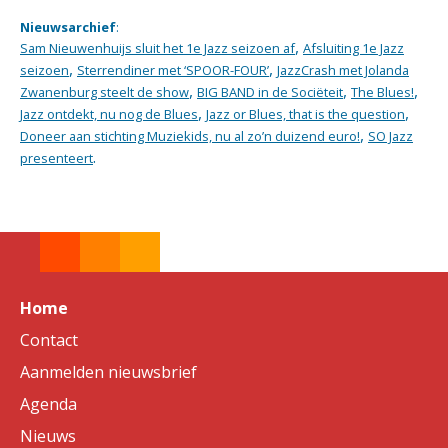
Nieuwsarchief
:
,
Sam Nieuwenhuijs sluit het 1e Jazz seizoen af
Afsluiting 1e Jazz
,
,
seizoen
Sterrendiner met ‘SPOOR-FOUR’
JazzCrash met Jolanda
,
,
,
Zwanenburg steelt de show
BIG BAND in de Sociëteit
The Blues!
,
,
Jazz ontdekt, nu nog de Blues
Jazz or Blues, that is the question
,
Doneer aan stichting Muziekids, nu al zo’n duizend euro!
SO Jazz
.
presenteert
Home
Contact
Aanmelden nieuwsbrief
Agenda
Nieuws