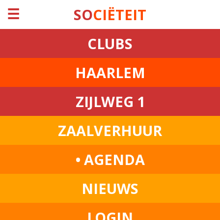
☰
SO
CIËTEIT
CLUBS
HAARLEM
ZIJLWEG 1
ZAALVERHUUR
• AGENDA
NIEUWS
LOGIN