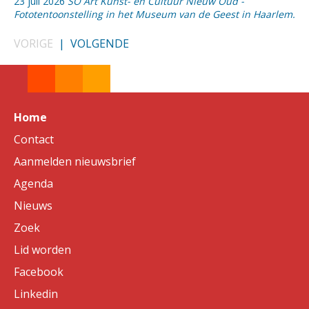
23 juli 2026
SO Art Kunst- en Cultuur Nieuw Oud -
Fototentoonstelling in het Museum van de Geest in Haarlem.
VORIGE
|
VOLGENDE
Home
Contact
Aanmelden nieuwsbrief
Agenda
Nieuws
Zoek
Lid worden
Facebook
Linkedin