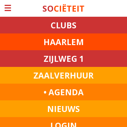
☰
SO
CIËTEIT
CLUBS
HAARLEM
ZIJLWEG 1
ZAALVERHUUR
• AGENDA
NIEUWS
LOGIN