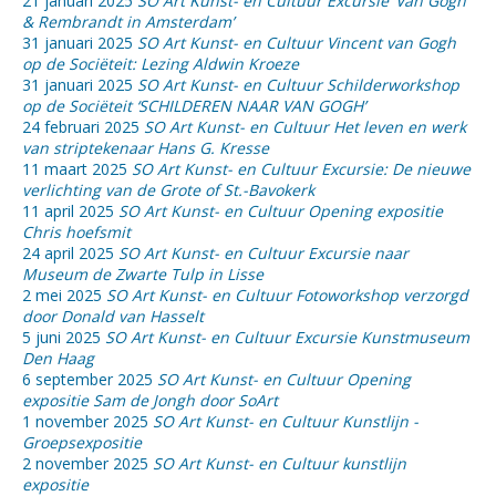
21 januari 2025
SO Art Kunst- en Cultuur Excursie ‘Van Gogh
& Rembrandt in Amsterdam’
31 januari 2025
SO Art Kunst- en Cultuur Vincent van Gogh
op de Sociëteit: Lezing Aldwin Kroeze
31 januari 2025
SO Art Kunst- en Cultuur Schilderworkshop
op de Sociëteit ‘SCHILDEREN NAAR VAN GOGH’
24 februari 2025
SO Art Kunst- en Cultuur Het leven en werk
van striptekenaar Hans G. Kresse
11 maart 2025
SO Art Kunst- en Cultuur Excursie: De nieuwe
verlichting van de Grote of St.-Bavokerk
11 april 2025
SO Art Kunst- en Cultuur Opening expositie
Chris hoefsmit
24 april 2025
SO Art Kunst- en Cultuur Excursie naar
Museum de Zwarte Tulp in Lisse
2 mei 2025
SO Art Kunst- en Cultuur Fotoworkshop verzorgd
door Donald van Hasselt
5 juni 2025
SO Art Kunst- en Cultuur Excursie Kunstmuseum
Den Haag
6 september 2025
SO Art Kunst- en Cultuur Opening
expositie Sam de Jongh door SoArt
1 november 2025
SO Art Kunst- en Cultuur Kunstlijn -
Groepsexpositie
2 november 2025
SO Art Kunst- en Cultuur kunstlijn
expositie