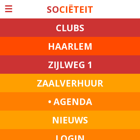
☰
SO
CIËTEIT
CLUBS
HAARLEM
ZIJLWEG 1
ZAALVERHUUR
• AGENDA
NIEUWS
LOGIN