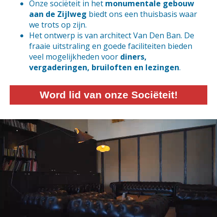
Onze sociëteit in het
monumentale gebouw
aan de Zijlweg
biedt ons een thuisbasis waar
we trots op zijn.
Het ontwerp is van architect Van Den Ban. De
fraaie uitstraling en goede faciliteiten bieden
veel mogelijkheden voor
diners,
vergaderingen, bruiloften en lezingen
.
Word lid van onze Sociëteit!