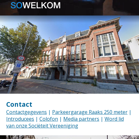
Contact
Contactgegevens
|
Parkeergarage Raaks 250 meter
|
Introducees
|
Colofon
|
Media partners
|
Word lid
van onze Sociëteit Vereeniging