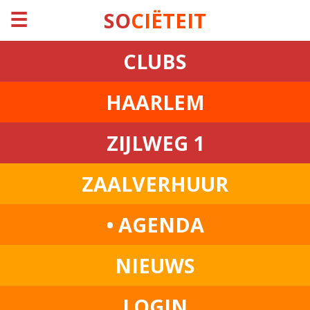
☰
SO
CIËTEIT
CLUBS
HAARLEM
ZIJLWEG 1
ZAALVERHUUR
• AGENDA
NIEUWS
LOGIN