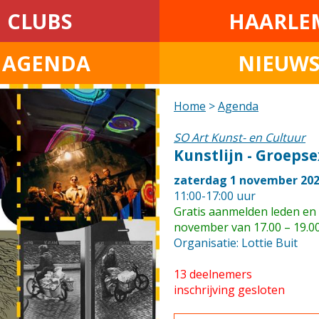
CLUBS
HAARLE
• AGENDA
NIEUW
Home
>
Agenda
SO Art Kunst- en Cultuur
Kunstlijn - Groepse
zaterdag 1 november 20
11:00-17:00 uur
Gratis aanmelden leden en 
november van 17.00 – 19.00
Organisatie: Lottie Buit
13 deelnemers
inschrijving gesloten