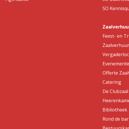
SO Kennisqui
Zaalverhuu
Feest- en T
Zaalverhuu
Vergaderloc
Evenemente
Offerte Zaa
Catering
De Clubzaal
Heerenkam
Bibliotheek
Rond de bar
Bestuurska