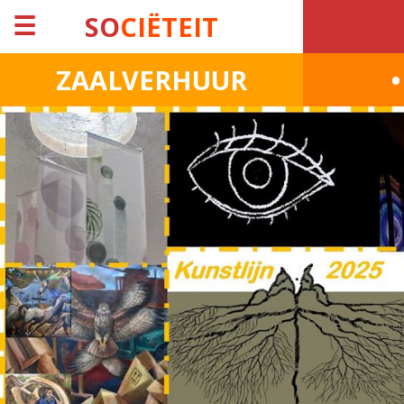
☰
SO
CIËTEIT
ZAALVERHUUR