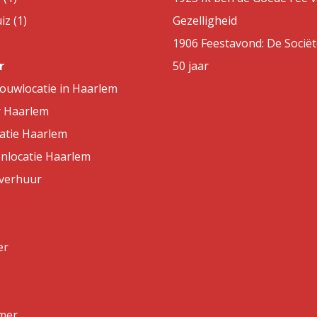
z (1)
Gezelligheid
1906 Feestavond: De Sociët
r
50 jaar
rouwlocatie in Haarlem
r Haarlem
atie Haarlem
nlocatie Haarlem
lverhuur
er
mer