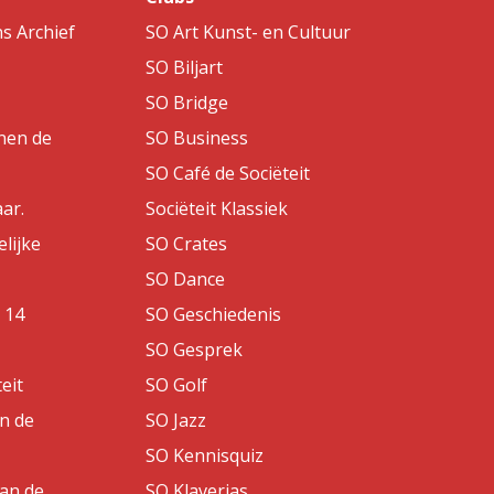
s Archief
SO Art Kunst- en Cultuur
SO Biljart
SO Bridge
nen de
SO Business
SO Café de Sociëteit
aar.
Sociëteit Klassiek
lijke
SO Crates
SO Dance
 14
SO Geschiedenis
SO Gesprek
eit
SO Golf
an de
SO Jazz
SO Kennisquiz
van de
SO Klaverjas