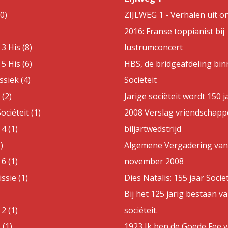
0)
ZIJLWEG 1 - Verhalen uit on
2016: Franse toppianist bij
3 His (8)
lustrumconcert
5 His (6)
HBS, de bridgeafdeling bin
ssiek (4)
Sociëteit
(2)
Jarige sociëteit wordt 150 j
ociëteit (1)
2008 Verslag vriendschappe
4 (1)
biljartwedstrijd
)
Algemene Vergadering van
6 (1)
november 2008
sie (1)
Dies Natalis: 155 jaar Sociët
Bij het 125 jarig bestaan v
2 (1)
sociëteit.
 (1)
1923 Ik ben de Goede Fee 