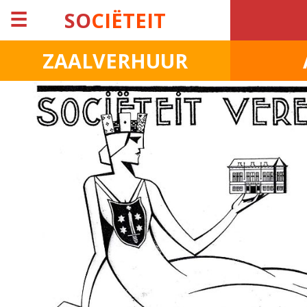
☰
SO
CIËTEIT
ZAALVERHUUR