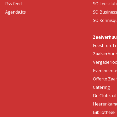
Rss feed
SO Leesclub 
Agenda.ics
SO Business
SO Kennisqui
Zaalverhuu
Feest- en T
Zaalverhuu
Vergaderloc
Evenemente
Offerte Zaa
Catering
De Clubzaal
Heerenkam
Bibliotheek