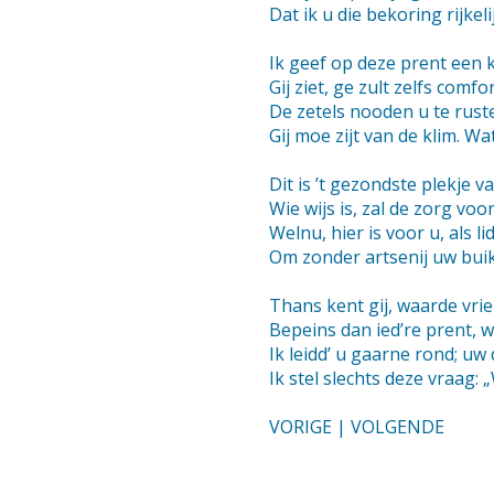
Dat ik u die bekoring rijkel
Ik geef op deze prent een ki
Gij ziet, ge zult zelfs comf
De zetels nooden u te rusten
Gij moe zijt van de klim. W
Dit is ’t gezondste plekje va
Wie wijs is, zal de zorg voo
Welnu, hier is voor u, als l
Om zonder artsenij uw buikj
Thans kent gij, waarde vri
Bepeins dan ied’re prent, 
Ik leidd’ u gaarne rond; uw
Ik stel slechts deze vraag: 
VORIGE
|
VOLGENDE