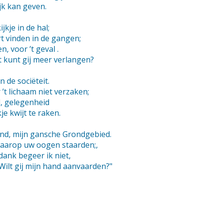
ijk kan geven.
jkje in de hal;
ort vinden in de gangen;
, voor ’t geval .
at kunt gij meer verlangen?
n de sociëteit.
r ’t lichaam niet verzaken;
id, gelegenheid
e kwijt te raken.
end, mijn gansche Grondgebied.
waarop uw oogen staarden;,
 dank begeer ik niet,
„Wilt gij mijn hand aanvaarden?"