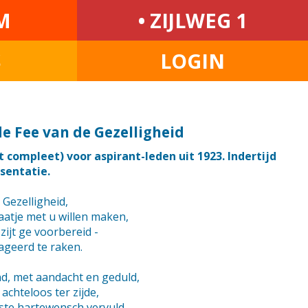
M
• ZIJLWEG 1
S
LOGIN
e Fee van de Gezelligheid
 compleet) voor aspirant-leden uit 1923. Indertijd
sentatie.
 Gezelligheid,
aatje met u willen maken,
n zijt ge voorbereid -
ageerd te raken.
nd, met aandacht en geduld,
 achteloos ter zijde,
fste hartewensch vervuld,