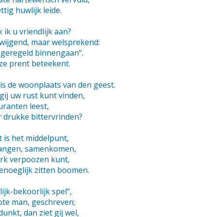
tig huwlijk leide.
 ik u vriendlijk aan?
lzwijgend, maar welsprekend:
r geregeld binnengaan".
eze prent beteekent.
is de woonplaats van den geest.
 gij uw rust kunt vinden,
ouranten leest,
r drukke bittervrinden?
it is het middelpunt,
rlangen, samenkomen,
werk verpoozen kunt,
enoeglijk zitten boomen.
lijk-bekoorlijk spel",
ote man, geschreven;
dunkt, dan ziet gij wel,