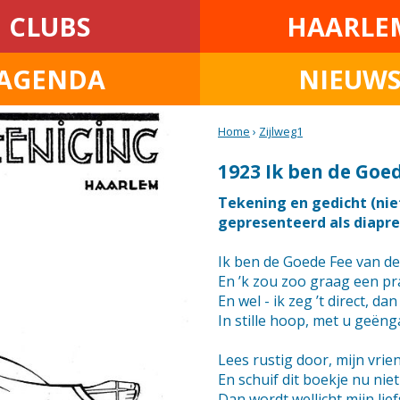
CLUBS
HAARLE
AGENDA
NIEUW
Home
›
Zijlweg1
1923 Ik ben de Goed
Tekening en gedicht (niet
gepresenteerd als diapre
Ik ben de Goede Fee van de
En ’k zou zoo graag een pr
En wel - ik zeg ’t direct, da
In stille hoop, met u geëng
Lees rustig door, mijn vrie
En schuif dit boekje nu niet
Dan wordt wellicht mijn lie