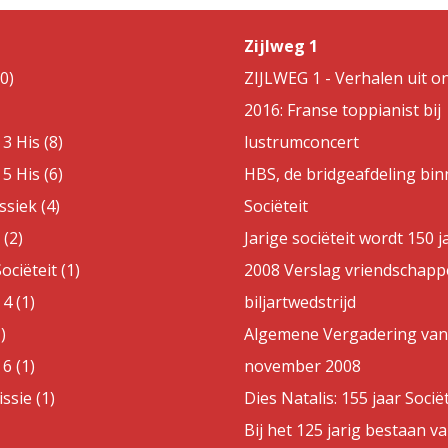
Zijlweg 1
0)
ZIJLWEG 1 - Verhalen uit on
2016: Franse toppianist bij
3 His (8)
lustrumconcert
5 His (6)
HBS, de bridgeafdeling bin
ssiek (4)
Sociëteit
(2)
Jarige sociëteit wordt 150 j
ociëteit (1)
2008 Verslag vriendschappe
4 (1)
biljartwedstrijd
)
Algemene Vergadering van
6 (1)
november 2008
sie (1)
Dies Natalis: 155 jaar Sociët
Bij het 125 jarig bestaan v