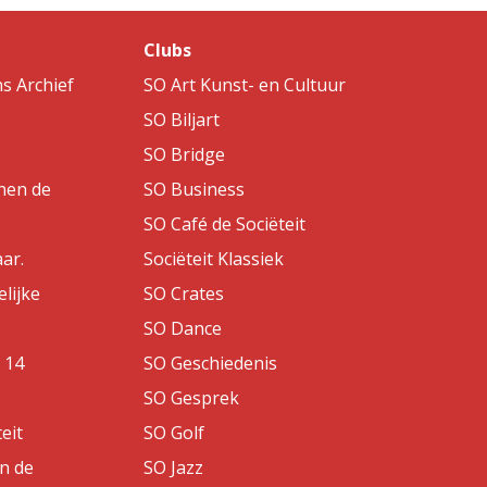
Clubs
s Archief
SO Art Kunst- en Cultuur
SO Biljart
SO Bridge
nen de
SO Business
SO Café de Sociëteit
aar.
Sociëteit Klassiek
lijke
SO Crates
SO Dance
 14
SO Geschiedenis
SO Gesprek
eit
SO Golf
an de
SO Jazz