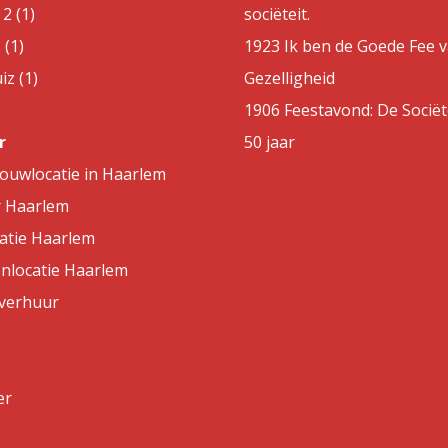
2 (1)
sociëteit.
 (1)
1923 Ik ben de Goede Fee 
z (1)
Gezelligheid
1906 Feestavond: De Sociët
r
50 jaar
rouwlocatie in Haarlem
r Haarlem
atie Haarlem
nlocatie Haarlem
lverhuur
er