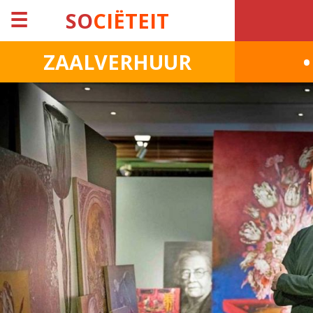
☰
SO
CIËTEIT
ZAALVERHUUR