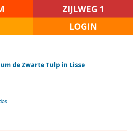
M
ZIJLWEG 1
S
LOGIN
um de Zwarte Tulp in Lisse
dos