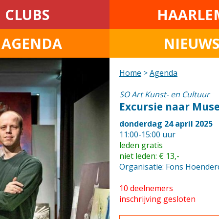
CLUBS
HAARLE
• AGENDA
NIEUW
Home
>
Agenda
SO Art Kunst- en Cultuur
Excursie naar Muse
donderdag 24 april 2025
11:00-15:00 uur
leden gratis
niet leden: € 13,-
Organisatie: Fons Hoender
10 deelnemers
inschrijving gesloten