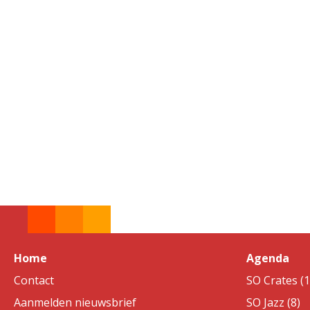
Home
Agenda
Contact
SO Crates (1
Aanmelden nieuwsbrief
SO Jazz (8)