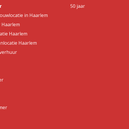
r
50 jaar
rouwlocatie in Haarlem
r Haarlem
atie Haarlem
nlocatie Haarlem
lverhuur
er
mer