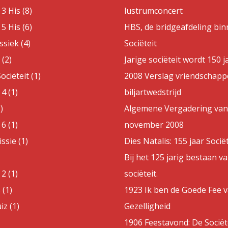
3 His (8)
lustrumconcert
5 His (6)
HBS, de bridgeafdeling bin
ssiek (4)
Sociëteit
(2)
Jarige sociëteit wordt 150 j
ociëteit (1)
2008 Verslag vriendschappe
4 (1)
biljartwedstrijd
)
Algemene Vergadering van
6 (1)
november 2008
sie (1)
Dies Natalis: 155 jaar Sociët
Bij het 125 jarig bestaan v
2 (1)
sociëteit.
 (1)
1923 Ik ben de Goede Fee 
z (1)
Gezelligheid
1906 Feestavond: De Sociët