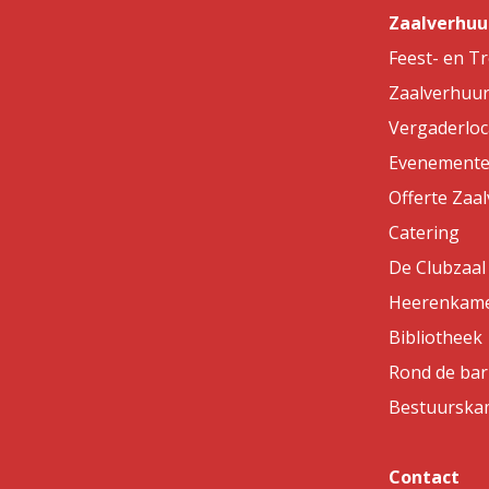
Zaalverhuu
Feest- en T
Zaalverhuu
Vergaderloc
Evenemente
Offerte Zaa
Catering
De Clubzaal
Heerenkam
Bibliotheek
Rond de bar
Bestuurska
Contact