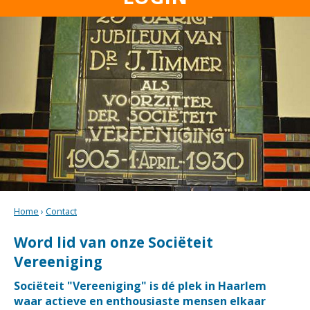
Home
›
Contact
Word lid van onze Sociëteit
Vereeniging
Sociëteit "Vereeniging" is dé plek in Haarlem
waar actieve en enthousiaste mensen elkaar