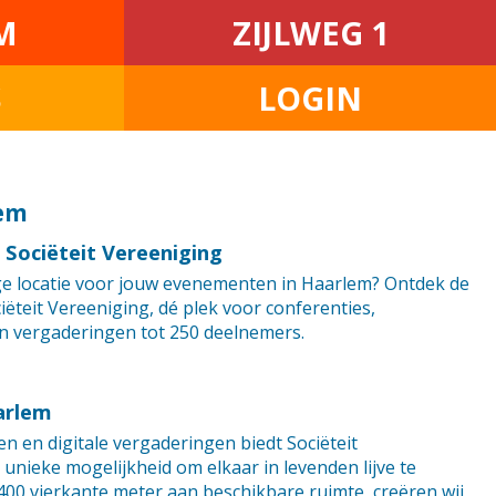
M
ZIJLWEG 1
S
LOGIN
lem
 Sociëteit Vereeniging
ige locatie voor jouw evenementen in Haarlem? Ontdek de
iëteit Vereeniging, dé plek voor conferenties,
en vergaderingen tot 250 deelnemers.
arlem
n en digitale vergaderingen biedt Sociëteit
unieke mogelijkheid om elkaar in levenden lijve te
00 vierkante meter aan beschikbare ruimte, creëren wij