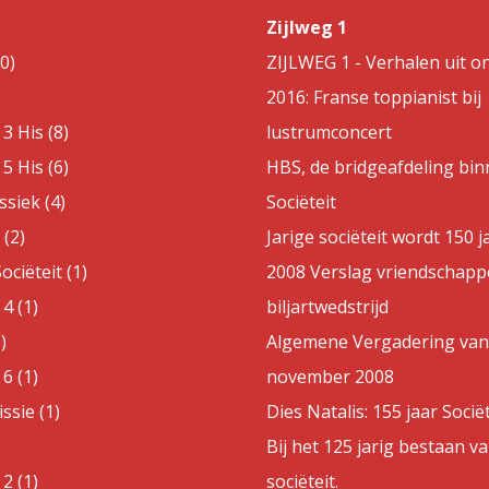
Zijlweg 1
0)
ZIJLWEG 1 - Verhalen uit on
2016: Franse toppianist bij
3 His (8)
lustrumconcert
5 His (6)
HBS, de bridgeafdeling bin
ssiek (4)
Sociëteit
(2)
Jarige sociëteit wordt 150 j
ociëteit (1)
2008 Verslag vriendschappe
4 (1)
biljartwedstrijd
)
Algemene Vergadering van
6 (1)
november 2008
sie (1)
Dies Natalis: 155 jaar Sociët
Bij het 125 jarig bestaan v
2 (1)
sociëteit.