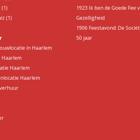
 (1)
1923 Ik ben de Goede Fee 
z (1)
Gezelligheid
1906 Feestavond: De Sociët
r
50 jaar
rouwlocatie in Haarlem
r Haarlem
atie Haarlem
nlocatie Haarlem
lverhuur
er