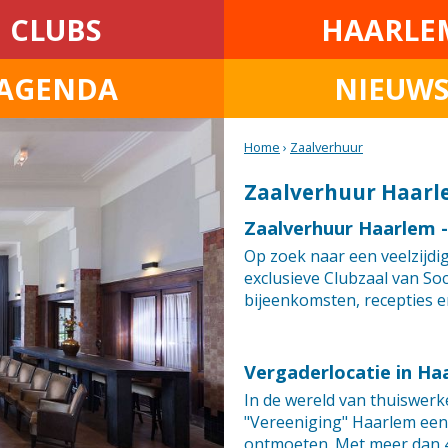
CLUBS
HAARLE
AGENDA
NIEUW
Home
›
Zaalverhuur
Zaalverhuur Haar
Zaalverhuur Haarlem -
Op zoek naar een veelzijd
exclusieve Clubzaal van Soc
bijeenkomsten, recepties 
Vergaderlocatie in Ha
In de wereld van thuiswerke
"Vereeniging" Haarlem een 
ontmoeten. Met meer dan 4