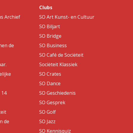
Clubs
s Archief
SO Art Kunst- en Cultuur
SO Biljart
SO Bridge
nen de
SO Business
SO Café de Sociëteit
aar.
Sociëteit Klassiek
lijke
SO Crates
SO Dance
 14
SO Geschiedenis
SO Gesprek
eit
SO Golf
an de
SO Jazz
SO Kennisquiz