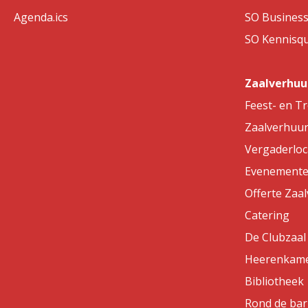
Agenda.ics
SO Business
SO Kennisqui
Zaalverhuu
Feest- en T
Zaalverhuu
Vergaderloc
Evenemente
Offerte Zaa
Catering
De Clubzaal
Heerenkam
Bibliotheek
Rond de bar