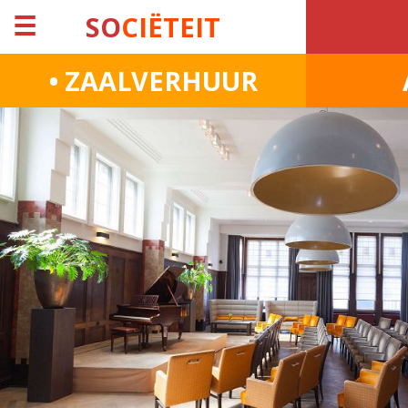
☰
SO
CIËTEIT
• ZAALVERHUUR