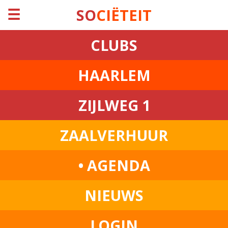
☰
SO
CIËTEIT
CLUBS
HAARLEM
ZIJLWEG 1
ZAALVERHUUR
• AGENDA
NIEUWS
LOGIN