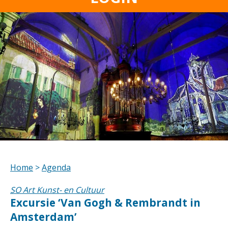
Home
>
Agenda
SO Art Kunst- en Cultuur
Excursie ‘Van Gogh & Rembrandt in
Amsterdam’