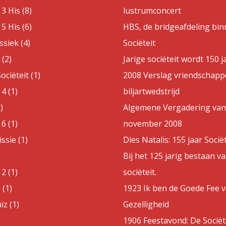
3 His (8)
lustrumconcert
5 His (6)
HBS, de bridgeafdeling bin
ssiek (4)
Sociëteit
(2)
Jarige sociëteit wordt 150 j
ociëteit (1)
2008 Verslag vriendschappe
4 (1)
biljartwedstrijd
)
Algemene Vergadering van
6 (1)
november 2008
sie (1)
Dies Natalis: 155 jaar Sociët
Bij het 125 jarig bestaan v
2 (1)
sociëteit.
 (1)
1923 Ik ben de Goede Fee 
z (1)
Gezelligheid
1906 Feestavond: De Sociët