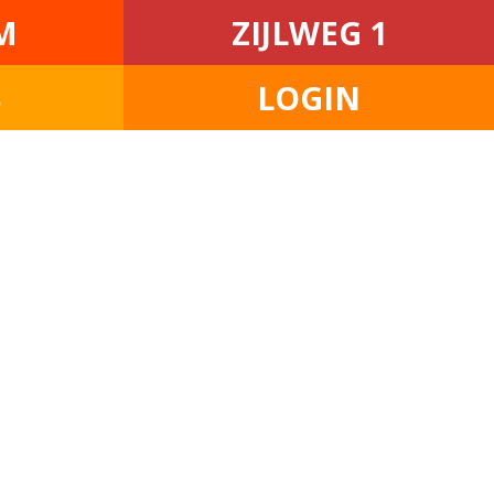
M
ZIJLWEG 1
S
LOGIN