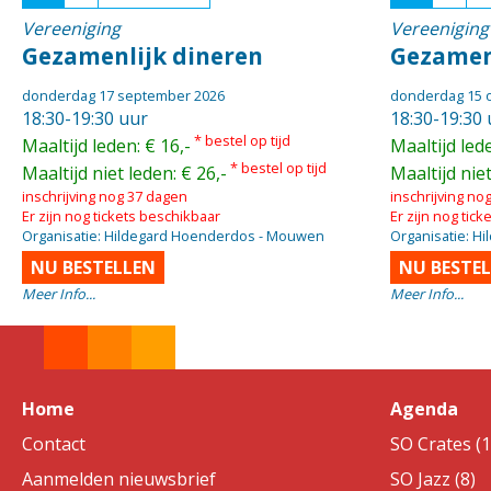
Vereeniging
Vereeniging
Gezamenlijk dineren
Gezamen
donderdag 17 september 2026
donderdag 15 
18:30-19:30 uur
18:30-19:30 
* bestel op tijd
Maaltijd leden: € 16,-
Maaltijd lede
* bestel op tijd
Maaltijd niet leden: € 26,-
Maaltijd niet
inschrijving nog 37 dagen
inschrijving no
Er zijn nog tickets beschikbaar
Er zijn nog tic
Organisatie: Hildegard Hoenderdos - Mouwen
Organisatie: H
NU BESTELLEN
NU BESTE
Meer Info...
Meer Info...
Home
Agenda
Contact
SO Crates (1
Aanmelden nieuwsbrief
SO Jazz (8)