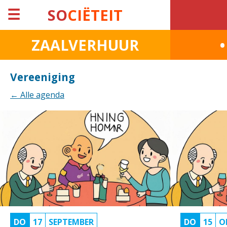
☰
SO
CIËTEIT
ZAALVERHUUR
Vereeniging
← Alle agenda
DO
17
SEPTEMBER
DO
15
O