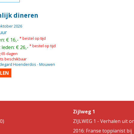
lijk dineren
oktober 2026
uur
* bestel op tijd
n: € 16,-
* bestel op tijd
 leden: € 26,-
g 65 dagen
kets beschikbaar
ildegard Hoenderdos - Mouwen
LLEN
Zijlweg 1
0)
ZIJLWEG 1 - Verhalen uit on
2016: Franse toppianist bij