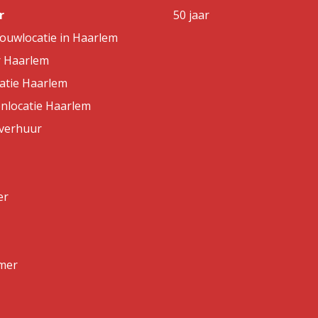
r
50 jaar
rouwlocatie in Haarlem
r Haarlem
atie Haarlem
nlocatie Haarlem
lverhuur
er
mer