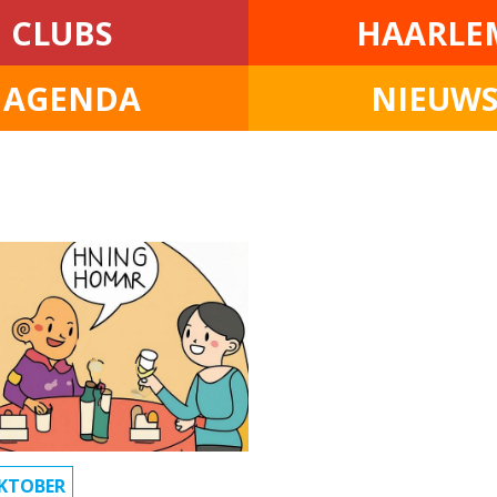
CLUBS
HAARLE
• AGENDA
NIEUW
KTOBER