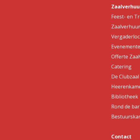
Zaalverhuu
Feest- en T
Zaalverhuu
Vergaderloc
Evenemente
Offerte Zaa
Catering
De Clubzaal
Heerenkam
Bibliotheek
Rond de bar
Bestuurska
Contact