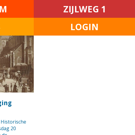
EM
ZIJLWEG 1
S
LOGIN
ging
 Historische
sdag 20