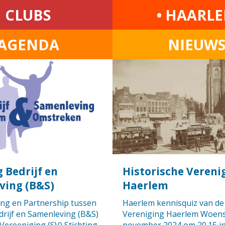
CLUBS
• HAARL
AGENDA
NIEUW
g Bedrijf en
Historische Vereni
ving (B&S)
Haerlem
g en Partnership tussen
Haerlem kennisquiz van de
drijf en Samenleving (B&S)
Vereniging Haerlem Woen