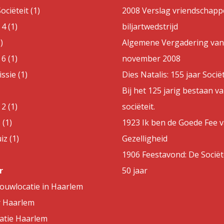
ociëteit (1)
2008 Verslag vriendschappe
4 (1)
biljartwedstrijd
)
Algemene Vergadering van
6 (1)
november 2008
sie (1)
Dies Natalis: 155 jaar Sociët
Bij het 125 jarig bestaan v
2 (1)
sociëteit.
 (1)
1923 Ik ben de Goede Fee 
z (1)
Gezelligheid
1906 Feestavond: De Sociët
r
50 jaar
rouwlocatie in Haarlem
r Haarlem
atie Haarlem