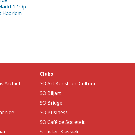
 de
Markt 17 Op
t Haarlem
Clubs
s Archief
SO Art Kunst- en Cultuur
SO Biljart
SO Bridge
nen de
SO Business
SO Café de Sociëteit
aar.
Sociëteit Klassiek