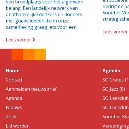
en Sociëteit
een broedplaats voor het algemeen
Bedrijf en 
belang. Een landelijk netwerk van
Sociëteit V
onafhankelijke denkers en doeners
strategische 
met goede ideeën die in onze
samenleving graag iets voor een ...
Lees verder
Lees verder
Home
Agenda
Contact
SO Crates (1
Aanmelden nieuwsbrief
SO Jazz (8)
Agenda
SO Leesclub 
Nieuws
SO Leesclub 
Zoek
Sociëteit Kla
Lid worden
Vereeniging 