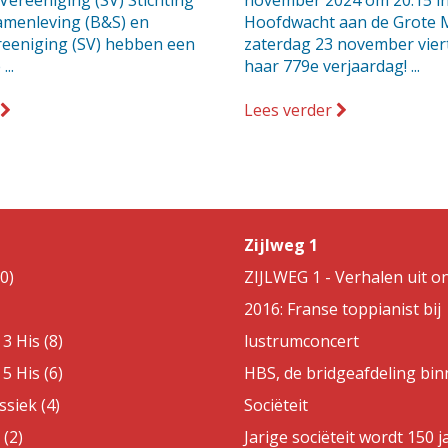
 Vereeniging (SV) Stichting
november 2024 om 20.15 in
Samenleving (B&S) en
Hoofdwacht aan de Grote 
ereeniging (SV) hebben een
zaterdag 23 november vier
...
haar 779e verjaardag! ...
Lees verder
Zijlweg 1
0)
ZIJLWEG 1 - Verhalen uit on
2016: Franse toppianist bij
3 His (8)
lustrumconcert
5 His (6)
HBS, de bridgeafdeling bin
ssiek (4)
Sociëteit
(2)
Jarige sociëteit wordt 150 j