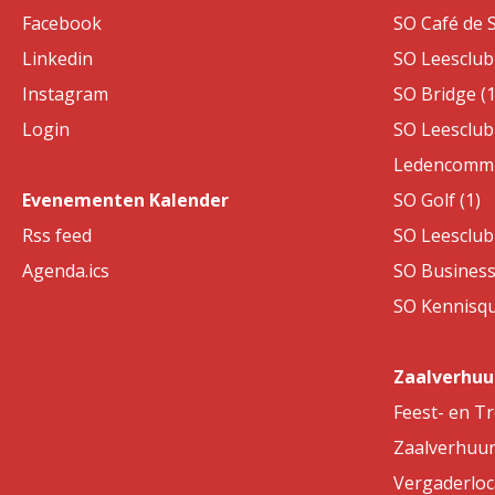
Facebook
SO Café de S
Linkedin
SO Leesclub 
Instagram
SO Bridge (1
Login
SO Leesclub 
Ledencommis
Evenementen Kalender
SO Golf (1)
Rss feed
SO Leesclub 
Agenda.ics
SO Business
SO Kennisqui
Zaalverhuu
Feest- en T
Zaalverhuu
Vergaderloc