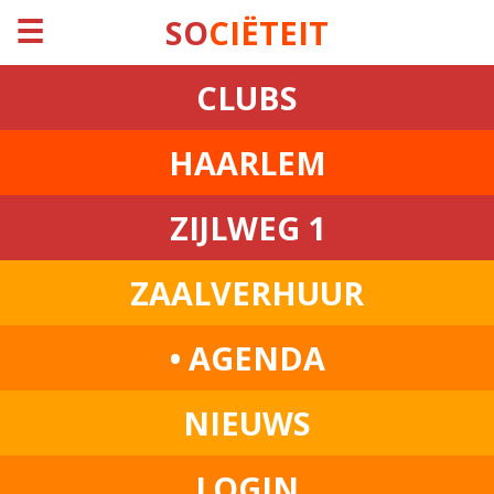
☰
SO
CIËTEIT
CLUBS
HAARLEM
ZIJLWEG 1
ZAALVERHUUR
• AGENDA
NIEUWS
LOGIN