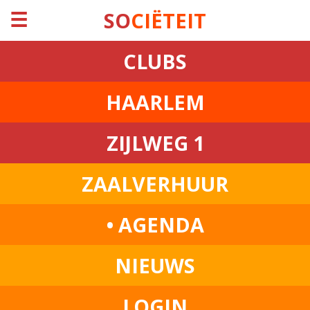
☰
SO
CIËTEIT
CLUBS
HAARLEM
ZIJLWEG 1
ZAALVERHUUR
• AGENDA
NIEUWS
LOGIN