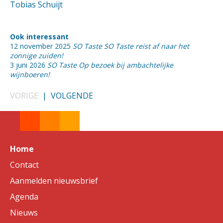
Tobias Schuijt
Ook interessant
12 november 2025
SO Taste SO Taste reist af naar het
zonnige zuiden!
3 juni 2026
SO Taste Op bezoek bij ambachtelijke
wijnboeren!
VORIGE
|
VOLGENDE
Home
Contact
Aanmelden nieuwsbrief
Agenda
Nieuws