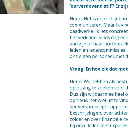
‘oorverdovend stil’? Er z
Henri: Het is een schijnbar
communiceren. Maar ik vind 
daadwerkelijk iets concree
het verleden. Sinds dag één
aan zijn of haar portefeui
leden en ledencommissies,
ons eigen personeel, met 
Vraag: En hoe zit dat me
Henri: Wij hebben als bes
oplossing te zoeken voor d
Dus zijn wij daarmee heel 
opnieuw het wiel uit te vin
der verspreid ligt: rappor
beschrijvingen, over achte
zolder en over financiéle 
bij onze leden met experti