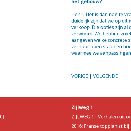
het gebouw?
Henri: Het is dan nog te vr
duidelijk zijn dat we op di
verkoop. Die opties zijn al
verwoord. We hebben zoiets 
aangeven welke concrete s
verhuur open staan en hoe
waarmee we aanpassingen
VORIGE
|
VOLGENDE
Zijlweg 1
0)
ZIJLWEG 1 - Verhalen uit on
2016: Franse toppianist bij