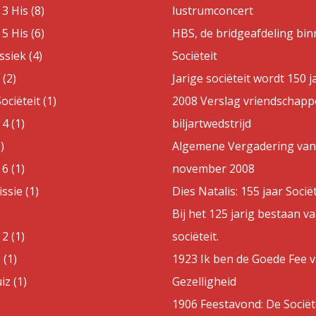
3 His (8)
lustrumconcert
5 His (6)
HBS, de bridgeafdeling bin
ssiek (4)
Sociëteit
(2)
Jarige sociëteit wordt 150 j
ociëteit (1)
2008 Verslag vriendschappe
4 (1)
biljartwedstrijd
)
Algemene Vergadering van
6 (1)
november 2008
sie (1)
Dies Natalis: 155 jaar Sociët
Bij het 125 jarig bestaan v
2 (1)
sociëteit.
 (1)
1923 Ik ben de Goede Fee 
z (1)
Gezelligheid
1906 Feestavond: De Sociët