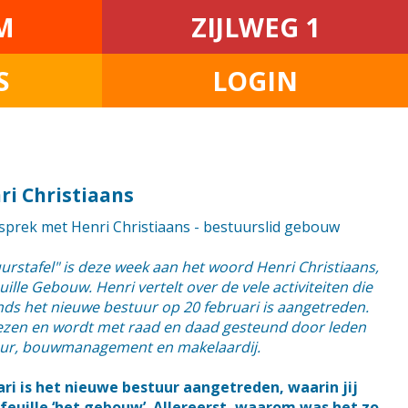
M
ZIJLWEG 1
S
LOGIN
ri Christiaans
esprek met Henri Christiaans - bestuurslid gebouw
uurstafel" is deze week aan het woord Henri Christiaans,
ille Gebouw. Henri vertelt over de vele activiteiten die
nds het nieuwe bestuur op 20 februari is aangetreden.
gelezen en wordt met raad en daad gesteund door leden
tuur, bouwmanagement en makelaardij.
ari is het nieuwe bestuur aangetreden, waarin jij
feuille ‘het gebouw’. Allereerst, waarom was het zo