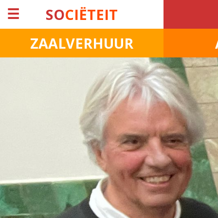
☰
SO
CIËTEIT
ZAALVERHUUR