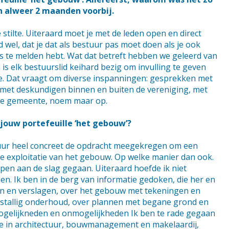
ijn alweer 2 maanden voorbij.
e stilte. Uiteraard moet je met de leden open en direct
wel, dat je dat als bestuur pas moet doen als je ook
ts te melden hebt. Wat dat betreft hebben we geleerd van
 is elk bestuurslid keihard bezig om invulling te geven
lle. Dat vraagt om diverse inspanningen: gesprekken met
 met deskundigen binnen en buiten de vereniging, met
de gemeente, noem maar op.
tjouw portefeuille ‘het gebouw’?
tuur heel concreet de opdracht meegekregen om een
e exploitatie van het gebouw. Op welke manier dan ook.
open aan de slag gegaan. Uiteraard hoefde ik niet
den. Ik ben in de berg van informatie gedoken, die her en
ten en verslagen, over het gebouw met tekeningen en
rstallig onderhoud, over plannen met begane grond en
mogelijkneden en onmogelijkheden Ik ben te rade gegaan
se in architectuur, bouwmanagement en makelaardij,