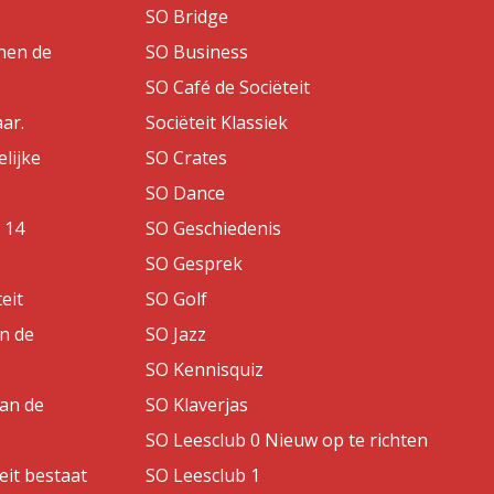
SO Bridge
nen de
SO Business
SO Café de Sociëteit
aar.
Sociëteit Klassiek
lijke
SO Crates
SO Dance
 14
SO Geschiedenis
SO Gesprek
eit
SO Golf
an de
SO Jazz
SO Kennisquiz
van de
SO Klaverjas
SO Leesclub 0 Nieuw op te richten
eit bestaat
SO Leesclub 1