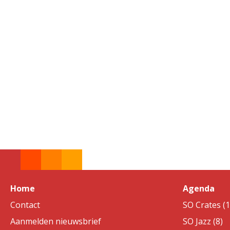
Home
Agenda
Contact
SO Crates (1
Aanmelden nieuwsbrief
SO Jazz (8)