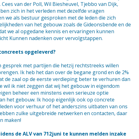
 Cees van der Poll, Wil Biesheuvel, Tjebbo van Dijk,
ebben zich in het verleden met dezelfde vragen
 we als bestuur gesproken met de leden die zich
elijkheden van het gebouw zoals de Gideonsbende en de
dat we al opgedane kennis en ervaringen kunnen
icht Kunnen nadenken over vervolgstappen.
 concreets opgeleverd?
n gesprek met partijen die hetzij rechtstreeks willen
rengen. Ik heb het dan over de begane grond en de 2%
aat de zaal op de eerste verdieping beter te verhuren dan
e wil ik niet zeggen dat wij het gebouw in eigendom
eigen beheer een minstens even serieuze optie
an het gebouw. Ik hoop eigenlijk ook op concrete
leden voor verhuur of het anderszins uitbaten van ons
hebben zulke uitgebreide netwerken en contacten, daar
an maken!
iidens de ALV van 712juni te kunnen melden inzake