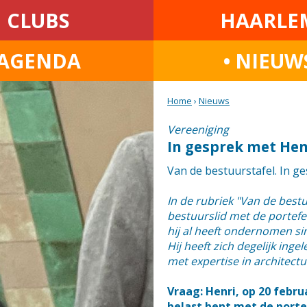
CLUBS
HAARLE
AGENDA
• NIEUW
Home
›
Nieuws
Vereeniging
In gesprek met Hen
Van de bestuurstafel. In g
In de rubriek "Van de best
bestuurslid met de portefeu
hij al heeft ondernomen si
Hij heeft zich degelijk in
met expertise in architec
Vraag: Henri, op 20 febru
belast bent met de porte