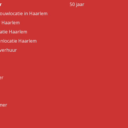
r
50 jaar
rouwlocatie in Haarlem
r Haarlem
atie Haarlem
nlocatie Haarlem
lverhuur
er
mer