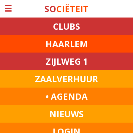
☰
SO
CIËTEIT
CLUBS
HAARLEM
ZIJLWEG 1
ZAALVERHUUR
• AGENDA
NIEUWS
LOGIN