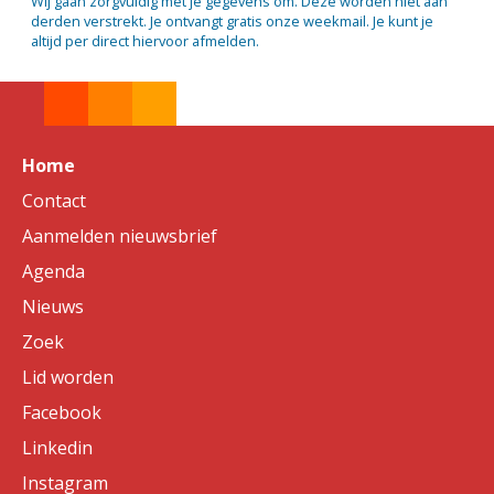
Wij gaan zorgvuldig met je gegevens om. Deze worden niet aan
derden verstrekt. Je ontvangt gratis onze weekmail. Je kunt je
altijd per direct hiervoor afmelden.
Home
Contact
Aanmelden nieuwsbrief
Agenda
Nieuws
Zoek
Lid worden
Facebook
Linkedin
Instagram