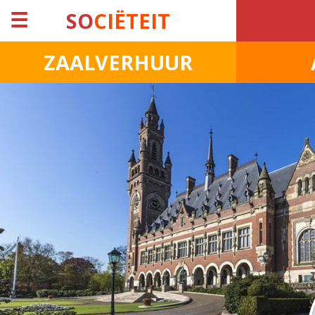
☰
SO
CIËTEIT
ZAALVERHUUR