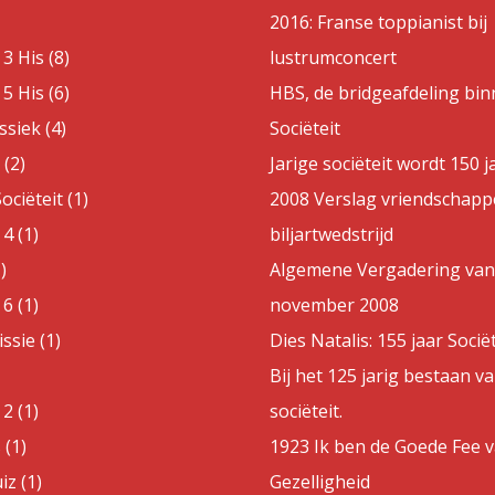
2016: Franse toppianist bij
3 His (8)
lustrumconcert
5 His (6)
HBS, de bridgeafdeling bin
ssiek (4)
Sociëteit
(2)
Jarige sociëteit wordt 150 j
ociëteit (1)
2008 Verslag vriendschappe
4 (1)
biljartwedstrijd
)
Algemene Vergadering van
6 (1)
november 2008
sie (1)
Dies Natalis: 155 jaar Sociët
Bij het 125 jarig bestaan v
2 (1)
sociëteit.
 (1)
1923 Ik ben de Goede Fee 
z (1)
Gezelligheid