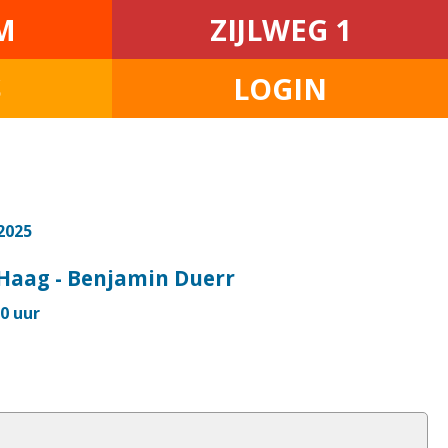
M
ZIJLWEG 1
S
LOGIN
2025
Haag - Benjamin Duerr
30 uur