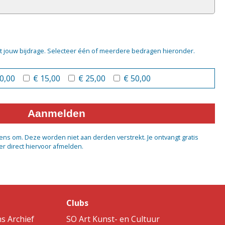
t jouw bijdrage. Selecteer één of meerdere bedragen hieronder.
10,00
€ 15,00
€ 25,00
€ 50,00
Aanmelden
ens om. Deze worden niet aan derden verstrekt. Je ontvangt gratis
per direct hiervoor afmelden.
Clubs
s Archief
SO Art Kunst- en Cultuur