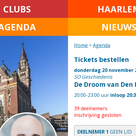
CLUBS
HAARLE
AGENDA
NIEUW
Home
>
Agenda
Tickets bestellen
donderdag 20 november 
SO Geschiedenis
De Droom van Den 
20:00-23:00 uur
inloop 20:
39 deelnemers
inschrijving gesloten
DEELNEMER 1
GEEN LID