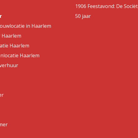
1906 Feestavond: De Sociët
r
50 jaar
rouwlocatie in Haarlem
r Haarlem
atie Haarlem
nlocatie Haarlem
lverhuur
er
mer