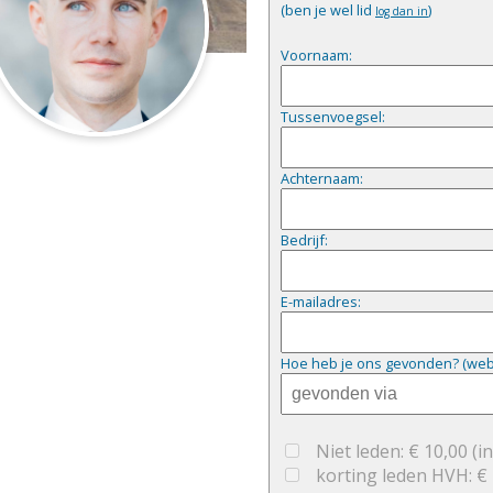
(ben je wel lid
)
log dan in
Voornaam:
Tussenvoegsel:
Achternaam:
Bedrijf:
E-mailadres:
Hoe heb je ons gevonden? (website
Niet leden: € 10,00
(i
korting leden HVH: €