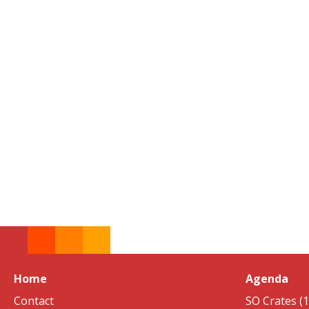
Home
Agenda
Contact
SO Crates (1