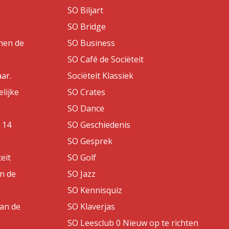
SO Biljart
SO Bridge
nen de
SO Business
SO Café de Sociëteit
aar.
Sociëteit Klassiek
lijke
SO Crates
SO Dance
 14
SO Geschiedenis
SO Gesprek
eit
SO Golf
an de
SO Jazz
SO Kennisquiz
van de
SO Klaverjas
SO Leesclub 0 Nieuw op te richten