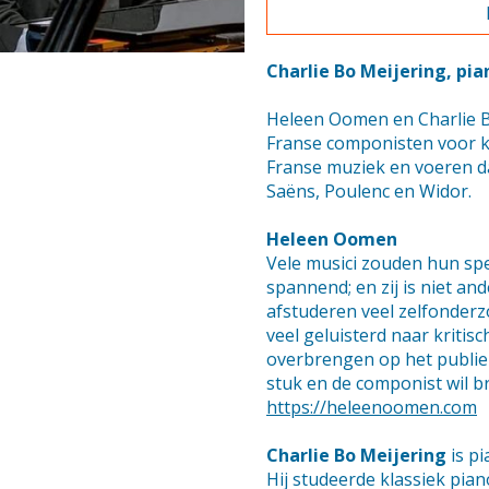
Charlie Bo Meijering, pi
Heleen Oomen en Charlie B
Franse componisten voor kl
Franse muziek en voeren d
Saëns, Poulenc en Widor.
Heleen Oomen
Vele musici zouden hun spe
spannend; en zij is niet an
afstuderen veel zelfonderz
veel geluisterd naar kritisc
overbrengen op het publiek:
stuk en de componist wil b
https://heleenoomen.com
Charlie Bo Meijering
is pi
Hij studeerde klassiek pia