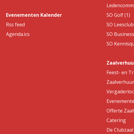
Ledencommis
Evenementen Kalender
SO Golf (1)
Rss feed
SO Leesclub 
Agenda.ics
SO Business
SO Kennisqui
Zaalverhuu
Feest- en T
Zaalverhuu
Vergaderloc
Evenemente
Offerte Zaa
Catering
De Clubzaal