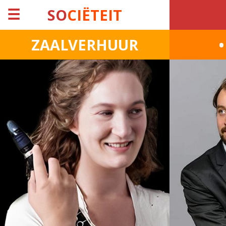
☰
SO
CIËTEIT
ZAALVERHUUR