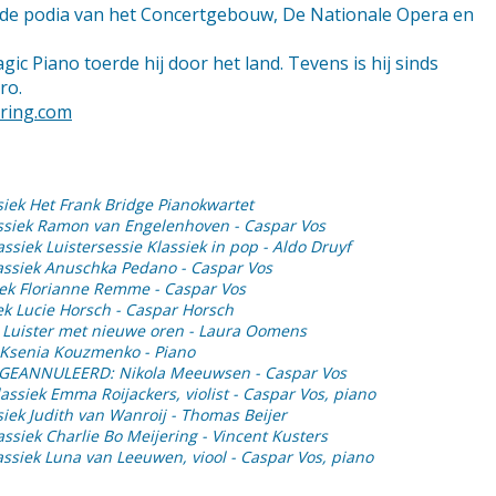
p de podia van het Concertgebouw, De Nationale Opera en
ic Piano toerde hij door het land. Tevens is hij sinds
ro.
ering.com
ssiek Het Frank Bridge Pianokwartet
assiek Ramon van Engelenhoven - Caspar Vos
assiek Luistersessie Klassiek in pop - Aldo Druyf
lassiek Anuschka Pedano - Caspar Vos
siek Florianne Remme - Caspar Vos
iek Lucie Horsch - Caspar Horsch
ek Luister met nieuwe oren - Laura Oomens
k Ksenia Kouzmenko - Piano
ek GEANNULEERD: Nikola Meeuwsen - Caspar Vos
lassiek Emma Roijackers, violist - Caspar Vos, piano
siek Judith van Wanroij - Thomas Beijer
lassiek Charlie Bo Meijering - Vincent Kusters
lassiek Luna van Leeuwen, viool - Caspar Vos, piano