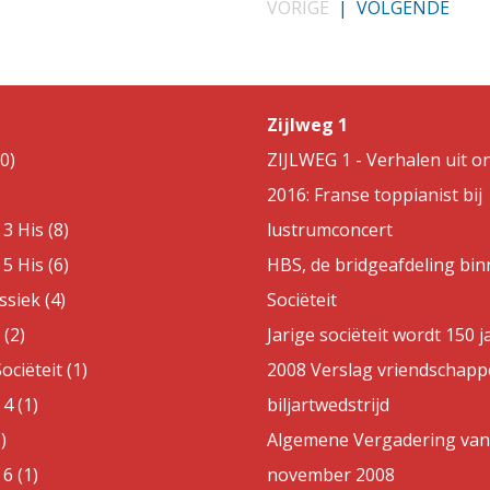
VORIGE
|
VOLGENDE
Zijlweg 1
0)
ZIJLWEG 1 - Verhalen uit on
2016: Franse toppianist bij
3 His (8)
lustrumconcert
5 His (6)
HBS, de bridgeafdeling bin
ssiek (4)
Sociëteit
(2)
Jarige sociëteit wordt 150 j
ociëteit (1)
2008 Verslag vriendschappe
4 (1)
biljartwedstrijd
)
Algemene Vergadering van
6 (1)
november 2008