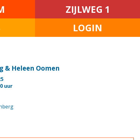
M
ZIJLWEG 1
S
LOGIN
ng & Heleen Oomen
25
30 uur
enberg