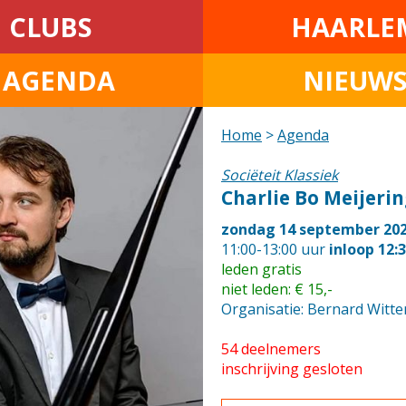
CLUBS
HAARLE
• AGENDA
NIEUW
Home
>
Agenda
Sociëteit Klassiek
Charlie Bo Meijeri
zondag 14 september 20
11:00-13:00 uur
inloop 12:
leden gratis
niet leden: € 15,-
Organisatie: Bernard Witt
54 deelnemers
inschrijving gesloten