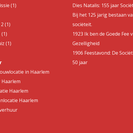
sie (1)
Dies Natalis: 155 jaar Sociët
Bij het 125 jarig bestaan v
2 (1)
sociëteit.
 (1)
1923 Ik ben de Goede Fee 
z (1)
Gezelligheid
1906 Feestavond: De Sociët
r
50 jaar
rouwlocatie in Haarlem
r Haarlem
atie Haarlem
nlocatie Haarlem
lverhuur