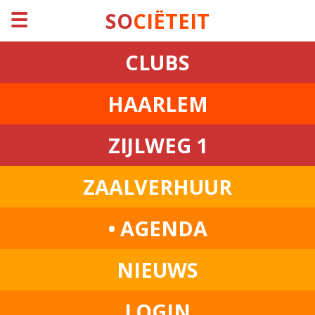
☰
SO
CIËTEIT
CLUBS
HAARLEM
ZIJLWEG 1
ZAALVERHUUR
• AGENDA
NIEUWS
LOGIN