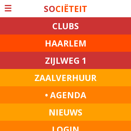
☰
SO
CIËTEIT
CLUBS
HAARLEM
ZIJLWEG 1
ZAALVERHUUR
• AGENDA
NIEUWS
LOGIN