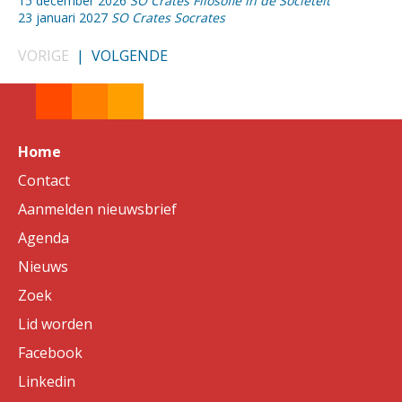
15 december 2026
SO Crates Filosofie in de Sociëteit
23 januari 2027
SO Crates Socrates
VORIGE
|
VOLGENDE
Home
Contact
Aanmelden nieuwsbrief
Agenda
Nieuws
Zoek
Lid worden
Facebook
Linkedin