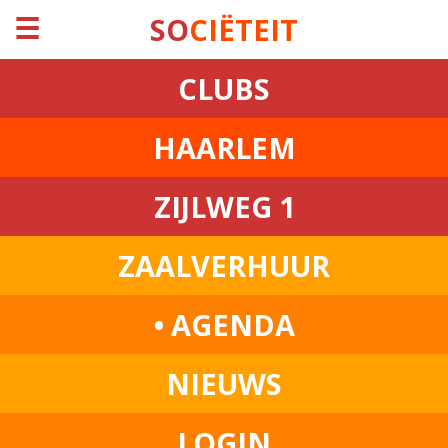
☰
SO
CIËTEIT
CLUBS
HAARLEM
ZIJLWEG 1
ZAALVERHUUR
• AGENDA
NIEUWS
LOGIN