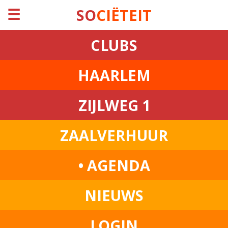
☰
SO
CIËTEIT
CLUBS
HAARLEM
ZIJLWEG 1
ZAALVERHUUR
• AGENDA
NIEUWS
LOGIN