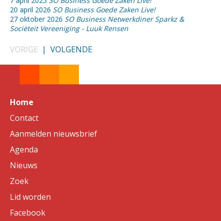
7 april 2025
SO Business Goede Zaken Live!
20 april 2026
SO Business Goede Zaken Live!
27 oktober 2026
SO Business Netwerkdiner Sparkz &
Sociëteit Vereeniging - Luuk Rensen
VORIGE
|
VOLGENDE
Home
Contact
Aanmelden nieuwsbrief
Agenda
Nieuws
Zoek
Lid worden
Facebook