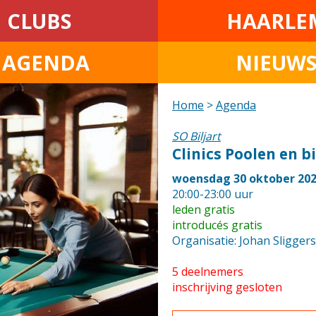
CLUBS
HAARLE
• AGENDA
NIEUW
Home
>
Agenda
SO Biljart
Clinics Poolen en b
woensdag 30 oktober 20
20:00-23:00 uur
leden gratis
introducés gratis
Organisatie: Johan Sliggers
5 deelnemers
inschrijving gesloten