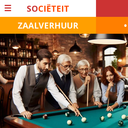
☰
SO
CIËTEIT
ZAALVERHUUR