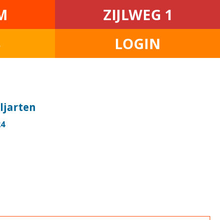
M
ZIJLWEG 1
S
LOGIN
iljarten
24