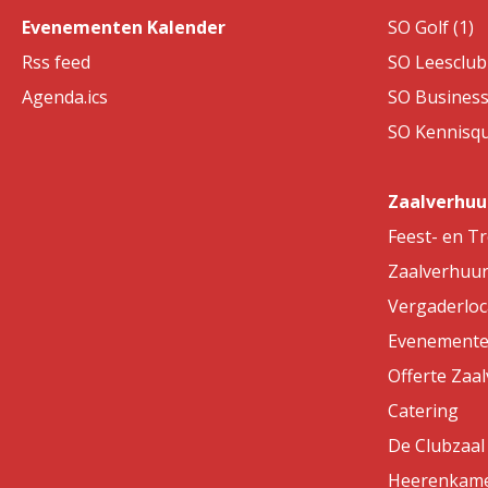
Evenementen Kalender
SO Golf (1)
Rss feed
SO Leesclub 
Agenda.ics
SO Business
SO Kennisqui
Zaalverhuu
Feest- en T
Zaalverhuu
Vergaderloc
Evenemente
Offerte Zaa
Catering
De Clubzaal
Heerenkam