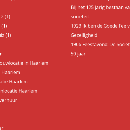
Bij het 125 jarig bestaan v
2 (1)
sociëteit.
 (1)
1923 Ik ben de Goede Fee 
z (1)
Gezelligheid
1906 Feestavond: De Sociët
r
50 jaar
rouwlocatie in Haarlem
r Haarlem
atie Haarlem
nlocatie Haarlem
lverhuur
er