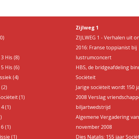
Zijlweg 1
0)
ZIJLWEG 1 - Verhalen uit on
2016: Franse toppianist bij
3 His (8)
lustrumconcert
5 His (6)
HBS, de bridgeafdeling bin
ssiek (4)
Sociëteit
(2)
Jarige sociëteit wordt 150 j
ociëteit (1)
2008 Verslag vriendschappe
4 (1)
biljartwedstrijd
)
Algemene Vergadering van
6 (1)
november 2008
sie (1)
Dies Natalis: 155 jaar Sociët