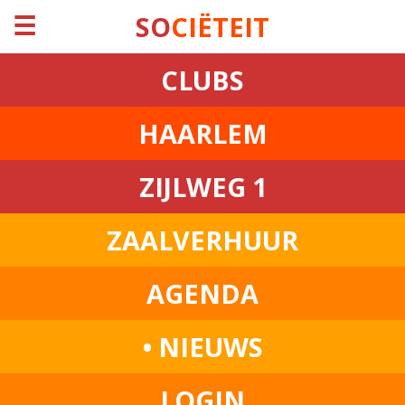
☰
SO
CIËTEIT
CLUBS
HAARLEM
ZIJLWEG 1
ZAALVERHUUR
AGENDA
• NIEUWS
LOGIN