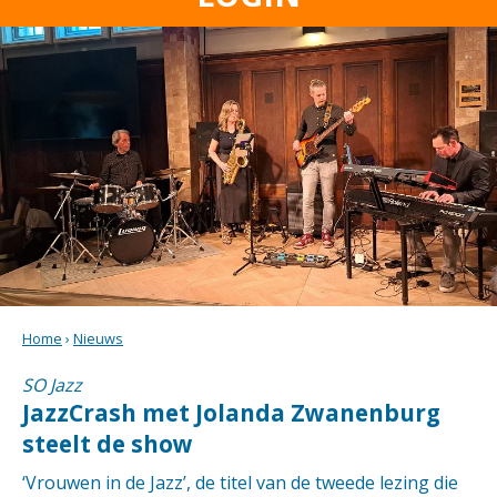
Home
›
Nieuws
SO Jazz
JazzCrash met Jolanda Zwanenburg
steelt de show
‘Vrouwen in de Jazz’, de titel van de tweede lezing die