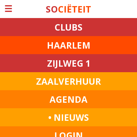
☰
SO
CIËTEIT
CLUBS
HAARLEM
ZIJLWEG 1
ZAALVERHUUR
AGENDA
• NIEUWS
LOGIN