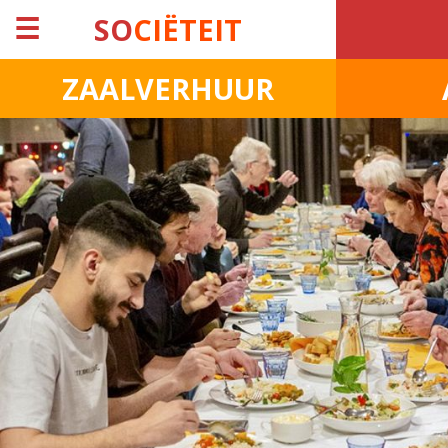
☰
SO
CIËTEIT
ZAALVERHUUR