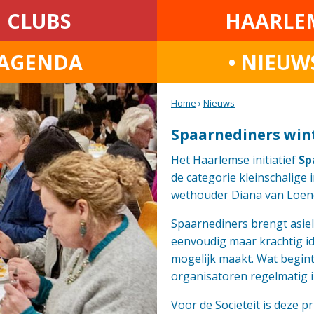
CLUBS
HAARLE
AGENDA
• NIEUW
Home
›
Nieuws
Spaarnediners wint
Het Haarlemse initiatief
Sp
de categorie kleinschalige i
wethouder Diana van Loen
Spaarnediners brengt asie
eenvoudig maar krachtig i
mogelijk maakt. Wat begint
organisatoren regelmatig 
Voor de Sociëteit is deze pri