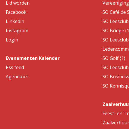
Lid worden
Vereeniging 
Facebook
SO Café de S
Linkedin
SO Leesclub 
Instagram
SO Bridge (1
Login
SO Leesclub 
Ledencommis
Evenementen Kalender
SO Golf (1)
Rss feed
SO Leesclub 
Agenda.ics
SO Business
SO Kennisqui
Zaalverhuu
Feest- en T
Zaalverhuu