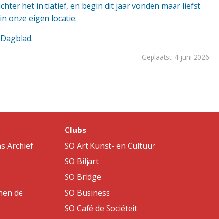
hter het initiatief, en begin dit jaar vonden maar liefst
in onze eigen locatie.
 Dagblad
.
Geplaatst: 4 juni 2026
Clubs
s Archief
SO Art Kunst- en Cultuur
SO Biljart
SO Bridge
nen de
SO Business
SO Café de Sociëteit