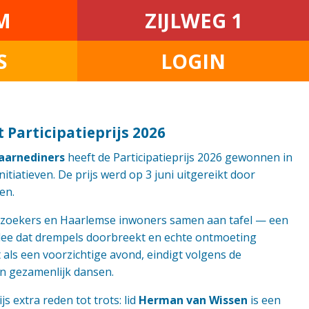
M
ZIJLWEG 1
S
LOGIN
 Participatieprijs 2026
aarnediners
heeft de Participatieprijs 2026 gewonnen in
nitiatieven. De prijs werd op 3 juni uitgereikt door
en.
lzoekers en Haarlemse inwoners samen aan tafel — een
dee dat drempels doorbreekt en echte ontmoeting
 als een voorzichtige avond, eindigt volgens de
in gezamenlijk dansen.
js extra reden tot trots: lid
Herman van Wissen
is een