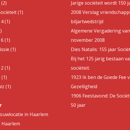
(2)
Jarige sociëteit wordt 150 j
ociëteit (1)
2008 Verslag vriendschappe
4 (1)
biljartwedstrijd
)
Algemene Vergadering van
6 (1)
november 2008
sie (1)
Dies Natalis: 155 jaar Sociët
Bij het 125 jarig bestaan v
2 (1)
sociëteit.
 (1)
1923 Ik ben de Goede Fee 
z (1)
Gezelligheid
1906 Feestavond: De Sociët
r
50 jaar
rouwlocatie in Haarlem
r Haarlem