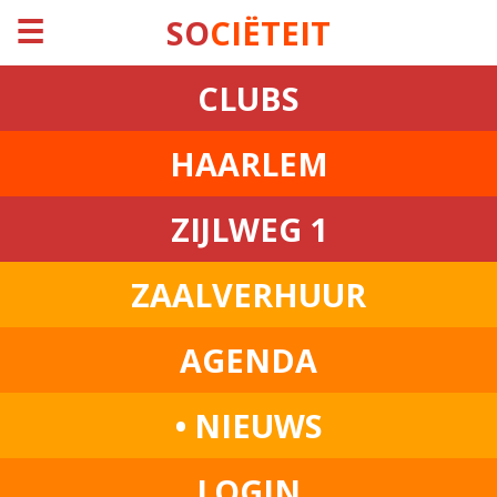
☰
SO
CIËTEIT
CLUBS
HAARLEM
ZIJLWEG 1
ZAALVERHUUR
AGENDA
• NIEUWS
LOGIN