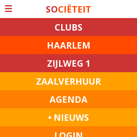
☰
SO
CIËTEIT
CLUBS
HAARLEM
ZIJLWEG 1
ZAALVERHUUR
AGENDA
• NIEUWS
LOGIN