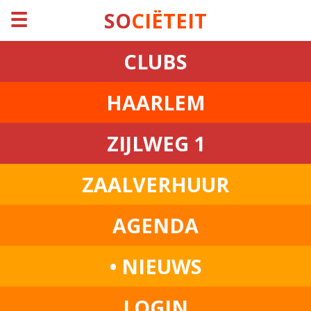
☰
SO
CIËTEIT
CLUBS
HAARLEM
ZIJLWEG 1
ZAALVERHUUR
AGENDA
• NIEUWS
LOGIN