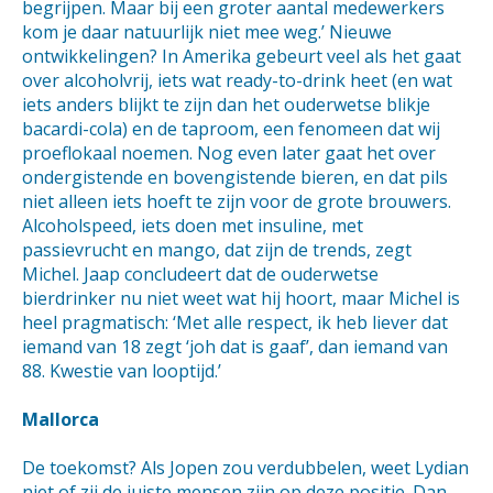
begrijpen. Maar bij een groter aantal medewerkers
kom je daar natuurlijk niet mee weg.’ Nieuwe
ontwikkelingen? In Amerika gebeurt veel als het gaat
over alcoholvrij, iets wat ready-to-drink heet (en wat
iets anders blijkt te zijn dan het ouderwetse blikje
bacardi-cola) en de taproom, een fenomeen dat wij
proeflokaal noemen. Nog even later gaat het over
ondergistende en bovengistende bieren, en dat pils
niet alleen iets hoeft te zijn voor de grote brouwers.
Alcoholspeed, iets doen met insuline, met
passievrucht en mango, dat zijn de trends, zegt
Michel. Jaap concludeert dat de ouderwetse
bierdrinker nu niet weet wat hij hoort, maar Michel is
heel pragmatisch: ‘Met alle respect, ik heb liever dat
iemand van 18 zegt ‘joh dat is gaaf’, dan iemand van
88. Kwestie van looptijd.’
Mallorca
De toekomst? Als Jopen zou verdubbelen, weet Lydian
niet of zij de juiste mensen zijn op deze positie. Dan