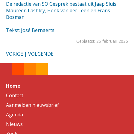
De redactie van SO Gesprek bestaat uit Jaap Sluis,
Maureen Lashley, Henk van der Leen en Frans
Bosman
Tekst: José Bernaerts
Geplaatst: 25 februari 2026
VORIGE
|
VOLGENDE
Home
Contact
Aanmelden nieuwsbrief
Agenda
Nieuws
Zoek