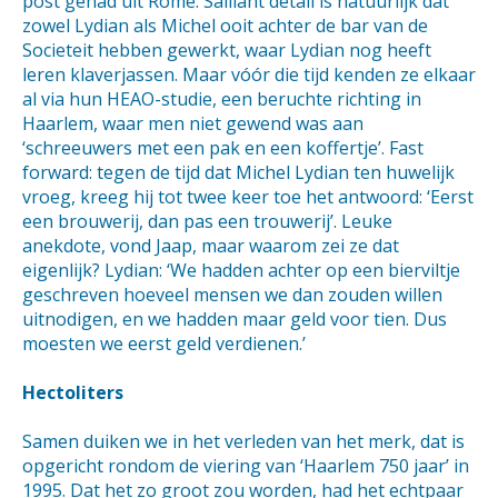
post gehad uit Rome. Saillant detail is natuurlijk dat
zowel Lydian als Michel ooit achter de bar van de
Societeit hebben gewerkt, waar Lydian nog heeft
leren klaverjassen. Maar vóór die tijd kenden ze elkaar
al via hun HEAO-studie, een beruchte richting in
Haarlem, waar men niet gewend was aan
‘schreeuwers met een pak en een koffertje’. Fast
forward: tegen de tijd dat Michel Lydian ten huwelijk
vroeg, kreeg hij tot twee keer toe het antwoord: ‘Eerst
een brouwerij, dan pas een trouwerij’. Leuke
anekdote, vond Jaap, maar waarom zei ze dat
eigenlijk? Lydian: ‘We hadden achter op een bierviltje
geschreven hoeveel mensen we dan zouden willen
uitnodigen, en we hadden maar geld voor tien. Dus
moesten we eerst geld verdienen.’
Hectoliters
Samen duiken we in het verleden van het merk, dat is
opgericht rondom de viering van ‘Haarlem 750 jaar’ in
1995. Dat het zo groot zou worden, had het echtpaar