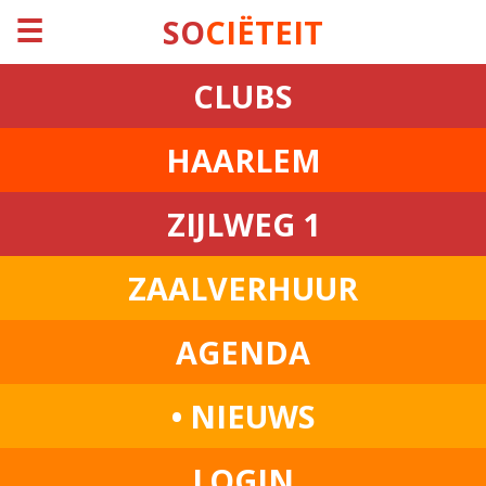
☰
SO
CIËTEIT
CLUBS
HAARLEM
ZIJLWEG 1
ZAALVERHUUR
AGENDA
• NIEUWS
LOGIN