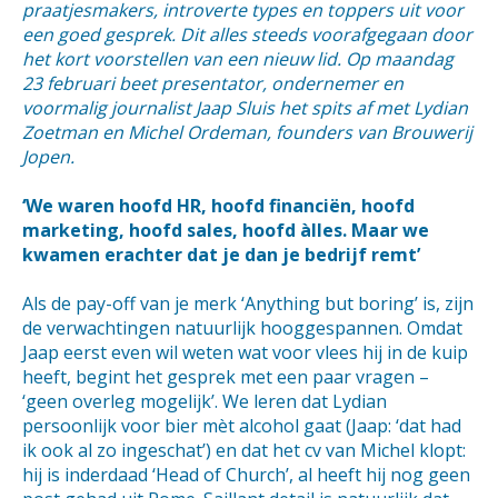
praatjesmakers, introverte types en toppers uit voor
een goed gesprek. Dit alles steeds voorafgegaan door
het kort voorstellen van een nieuw lid. Op maandag
23 februari beet presentator, ondernemer en
voormalig journalist Jaap Sluis het spits af met Lydian
Zoetman en Michel Ordeman, founders van Brouwerij
Jopen.
‘We waren hoofd HR, hoofd financiën, hoofd
marketing, hoofd sales, hoofd àlles. Maar we
kwamen erachter dat je dan je bedrijf remt’
Als de pay-off van je merk ‘Anything but boring’ is, zijn
de verwachtingen natuurlijk hooggespannen. Omdat
Jaap eerst even wil weten wat voor vlees hij in de kuip
heeft, begint het gesprek met een paar vragen –
‘geen overleg mogelijk’. We leren dat Lydian
persoonlijk voor bier mèt alcohol gaat (Jaap: ‘dat had
ik ook al zo ingeschat’) en dat het cv van Michel klopt:
hij is inderdaad ‘Head of Church’, al heeft hij nog geen