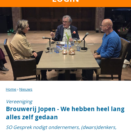
Home
›
Nieuws
Vereeniging
Brouwerij Jopen - We hebben heel lang
alles zelf gedaan
SO Gesprek nodigt ondernemers, (dwars)denkers,