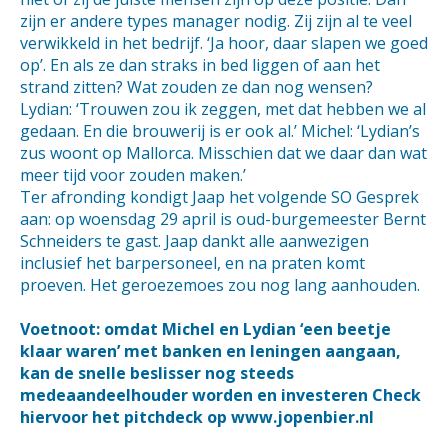
zijn er andere types manager nodig. Zij zijn al te veel
verwikkeld in het bedrijf. ‘Ja hoor, daar slapen we goed
op’. En als ze dan straks in bed liggen of aan het
strand zitten? Wat zouden ze dan nog wensen?
Lydian: ‘Trouwen zou ik zeggen, met dat hebben we al
gedaan. En die brouwerij is er ook al.’ Michel: ‘Lydian’s
zus woont op Mallorca. Misschien dat we daar dan wat
meer tijd voor zouden maken.’
Ter afronding kondigt Jaap het volgende SO Gesprek
aan: op woensdag 29 april is oud-burgemeester Bernt
Schneiders te gast. Jaap dankt alle aanwezigen
inclusief het barpersoneel, en na praten komt
proeven. Het geroezemoes zou nog lang aanhouden.
Voetnoot: omdat Michel en Lydian ‘een beetje
klaar waren’ met banken en leningen aangaan,
kan de snelle beslisser nog steeds
medeaandeelhouder worden en investeren Check
hiervoor het pitchdeck op www.jopenbier.nl