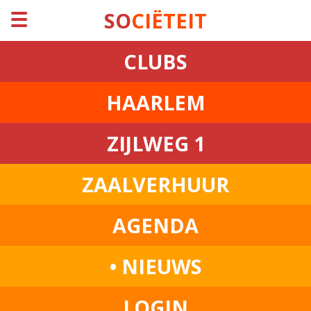
☰
SO
CIËTEIT
CLUBS
HAARLEM
ZIJLWEG 1
ZAALVERHUUR
AGENDA
• NIEUWS
LOGIN