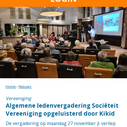
Home
›
Nieuws
Vereeniging
Algemene ledenvergadering Sociëteit
Vereeniging opgeluisterd door Kikid
De vergadering op maandag 27 november jl. verliep