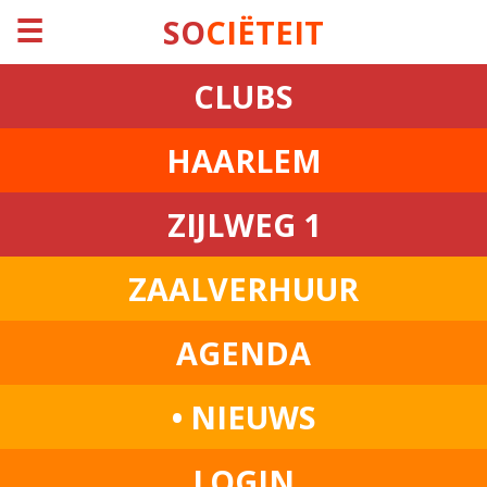
☰
SO
CIËTEIT
CLUBS
HAARLEM
ZIJLWEG 1
ZAALVERHUUR
AGENDA
• NIEUWS
LOGIN