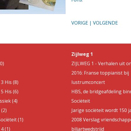
VORIGE
|
VOLGENDE
Zijlweg 1
0)
ZIJLWEG 1 - Verhalen uit on
2016: Franse toppianist bij
3 His (8)
lustrumconcert
5 His (6)
HBS, de bridgeafdeling bin
ssiek (4)
Sociëteit
(2)
Jarige sociëteit wordt 150 j
ociëteit (1)
2008 Verslag vriendschappe
4 (1)
biljartwedstrijd