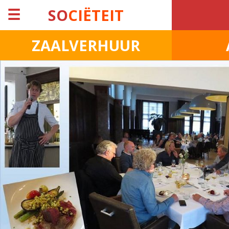
☰
SO
CIËTEIT
ZAALVERHUUR