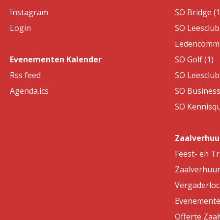
Instagram
SO Bridge (1
Login
SO Leesclub 
Ledencommis
Evenementen Kalender
SO Golf (1)
Rss feed
SO Leesclub 
Agenda.ics
SO Business
SO Kennisqui
Zaalverhuu
Feest- en T
Zaalverhuu
Vergaderloc
Evenemente
Offerte Zaa