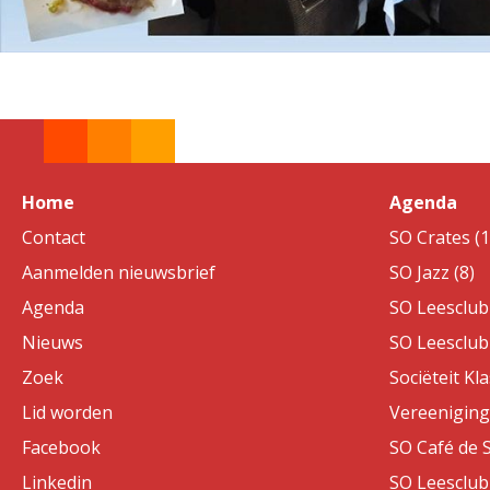
Home
Agenda
Contact
SO Crates (1
Aanmelden nieuwsbrief
SO Jazz (8)
Agenda
SO Leesclub 
Nieuws
SO Leesclub 
Zoek
Sociëteit Kla
Lid worden
Vereeniging 
Facebook
SO Café de S
Linkedin
SO Leesclub 