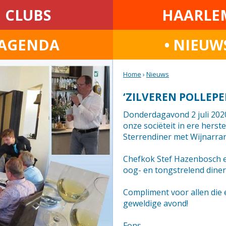
CLUBS
HAARLE
AGENDA
• NIEUW
Home
›
Nieuws
‘ZILVEREN POLLEPEL
Donderdagavond 2 juli 2020
onze sociëteit in ere herst
Sterrendiner met Wijnarran
Chefkok Stef Hazenbosch e
oog- en tongstrelend diner.
Compliment voor allen die 
geweldige avond!
Fons.