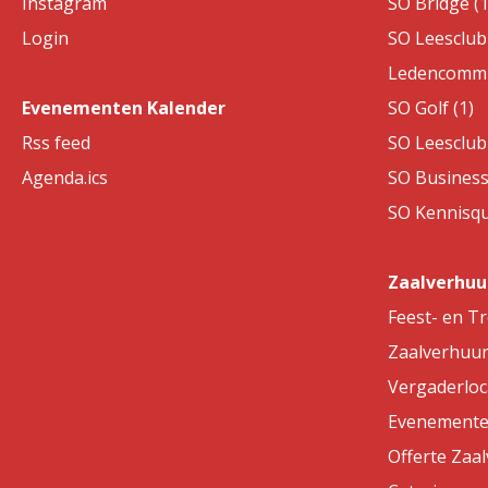
Instagram
SO Bridge (1
Login
SO Leesclub 
Ledencommis
Evenementen Kalender
SO Golf (1)
Rss feed
SO Leesclub 
Agenda.ics
SO Business
SO Kennisqui
Zaalverhuu
Feest- en T
Zaalverhuu
Vergaderloc
Evenemente
Offerte Zaa