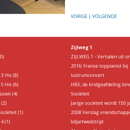
VORIGE
|
VOLGENDE
Zijlweg 1
0)
ZIJLWEG 1 - Verhalen uit on
2016: Franse toppianist bij
3 His (8)
lustrumconcert
5 His (6)
HBS, de bridgeafdeling bin
ssiek (4)
Sociëteit
(2)
Jarige sociëteit wordt 150 j
ociëteit (1)
2008 Verslag vriendschappe
4 (1)
biljartwedstrijd