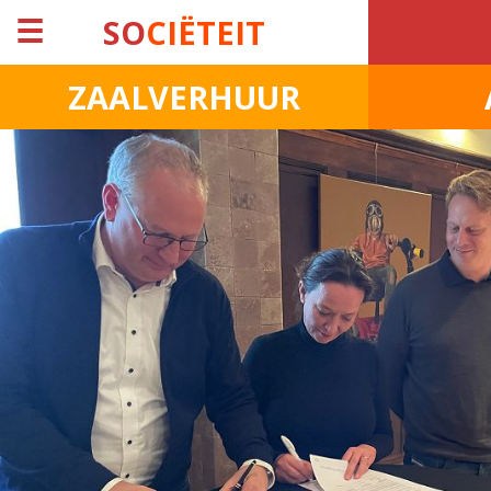
☰
SO
CIËTEIT
ZAALVERHUUR