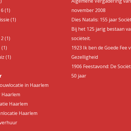
)
Algemene Vergadering van
6 (1)
november 2008
sie (1)
Dies Natalis: 155 jaar Sociët
Bij het 125 jarig bestaan v
2 (1)
sociëteit.
 (1)
1923 Ik ben de Goede Fee 
z (1)
Gezelligheid
1906 Feestavond: De Sociët
r
50 jaar
rouwlocatie in Haarlem
r Haarlem
atie Haarlem
nlocatie Haarlem
lverhuur