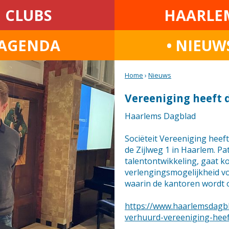
CLUBS
HAARLE
AGENDA
• NIEUW
Home
›
Nieuws
Vereeniging heeft 
Haarlems Dagblad
Sociëteit Vereeniging heef
de Zijlweg 1 in Haarlem. P
talentontwikkeling, gaat k
verlengingsmogelijkheid vo
waarin de kantoren wordt 
https://www.haarlemsdagbl
verhuurd-vereeniging-heef