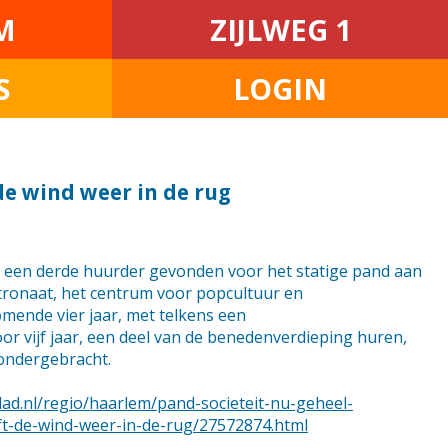
M
ZIJLWEG 1
S
LOGIN
de wind weer in de rug
t een derde huurder gevonden voor het statige pand aan
atronaat, het centrum voor popcultuur en
omende vier jaar, met telkens een
or vijf jaar, een deel van de benedenverdieping huren,
ondergebracht.
ad.nl/regio/haarlem/pand-societeit-nu-geheel-
t-de-wind-weer-in-de-rug/27572874.html