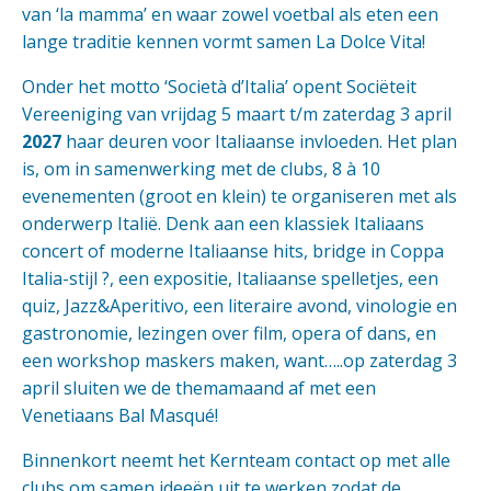
van ‘la mamma’ en waar zowel voetbal als eten een
lange traditie kennen vormt samen La Dolce Vita!
Onder het motto ‘Società d’Italia’ opent Sociëteit
Vereeniging van vrijdag 5 maart t/m zaterdag 3 april
2027
haar deuren voor Italiaanse invloeden. Het plan
is, om in samenwerking met de clubs, 8 à 10
evenementen (groot en klein) te organiseren met als
onderwerp Italië. Denk aan een klassiek Italiaans
concert of moderne Italiaanse hits, bridge in Coppa
Italia-stijl ?, een expositie, Italiaanse spelletjes, een
quiz, Jazz&Aperitivo, een literaire avond, vinologie en
gastronomie, lezingen over film, opera of dans, en
een workshop maskers maken, want…..op zaterdag 3
april sluiten we de themamaand af met een
Venetiaans Bal Masqué!
Binnenkort neemt het Kernteam contact op met alle
clubs om samen ideeën uit te werken zodat de