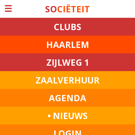
☰
SO
CIËTEIT
CLUBS
HAARLEM
ZIJLWEG 1
ZAALVERHUUR
AGENDA
• NIEUWS
LOGIN