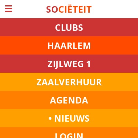
☰
SO
CIËTEIT
CLUBS
HAARLEM
ZIJLWEG 1
ZAALVERHUUR
AGENDA
• NIEUWS
LOGIN