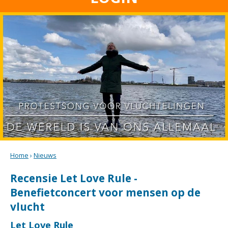
Home
›
Nieuws
Recensie Let Love Rule -
Benefietconcert voor mensen op de
vlucht
Let Love Rule