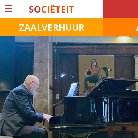
☰
SO
CIËTEIT
ZAALVERHUUR