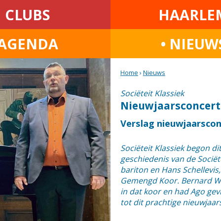
CLUBS
HAARLE
AGENDA
• NIEUW
Home
›
Nieuws
Sociëteit Klassiek
Nieuwjaarsconcert:
Verslag nieuwjaarscon
Sociëteit Klassiek begon di
geschiedenis van de Sociët
bariton en Hans Schellevis
Gemengd Koor. Bernard Witt
in dat koor en had Ago gevr
tot dit prachtige nieuwjaar