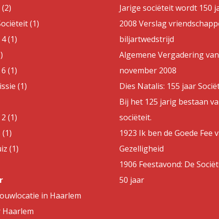
(2)
Jarige sociëteit wordt 150 j
ociëteit (1)
2008 Verslag vriendschappe
4 (1)
biljartwedstrijd
)
Algemene Vergadering van
6 (1)
november 2008
sie (1)
Dies Natalis: 155 jaar Sociët
Bij het 125 jarig bestaan v
2 (1)
sociëteit.
 (1)
1923 Ik ben de Goede Fee 
z (1)
Gezelligheid
1906 Feestavond: De Sociët
r
50 jaar
rouwlocatie in Haarlem
r Haarlem