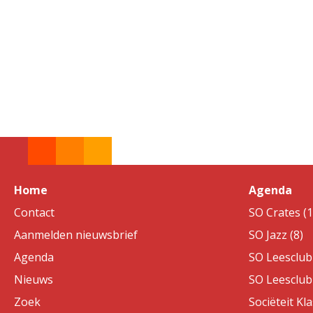
Home
Agenda
Contact
SO Crates (1
Aanmelden nieuwsbrief
SO Jazz (8)
Agenda
SO Leesclub 
Nieuws
SO Leesclub 
Zoek
Sociëteit Kla