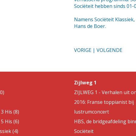
Sociëteit hebben sinds 01-
Namens Sociëteit Klassiek,
Hans de Boer.
VORIGE
|
VOLGENDE
Zijlweg 1
0)
ZIJLWEG 1 - Verhalen uit on
2016: Franse toppianist bij
3 His (8)
lustrumconcert
5 His (6)
HBS, de bridgeafdeling bin
ssiek (4)
Sociëteit