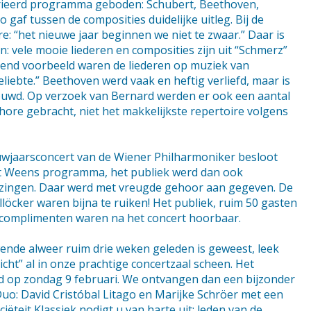
rieerd programma geboden: Schubert, Beethoven,
 gaf tussen de composities duidelijke uitleg. Bij de
ere: “het nieuwe jaar beginnen we niet te zwaar.” Daar is
: vele mooie liederen en composities zijn uit “Schmerz”
end voorbeeld waren de liederen op muziek van
liebte.” Beethoven werd vaak en heftig verliefd, maar is
trouwd. Op verzoek van Bernard werden er ook een aantal
hore gebracht, niet het makkelijkste repertoire volgens
uwjaarsconcert van de Wiener Philharmoniker besloot
t Weens programma, het publiek werd dan ook
 zingen. Daar werd met vreugde gehoor aan gegeven. De
löcker waren bijna te ruiken! Het publiek, ruim 50 gasten
e complimenten waren na het concert hoorbaar.
nde alweer ruim drie weken geleden is geweest, leek
icht” al in onze prachtige concertzaal scheen. Het
nd op zondag 9 februari. We ontvangen dan een bijzonder
o: David Cristóbal Litago en Marijke Schröer met een
ëteit Klassiek nodigt u van harte uit: leden van de