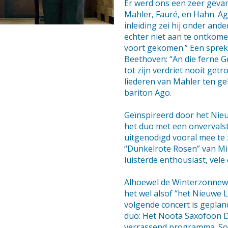
Er werd ons een zeer geva
Mahler, Fauré, en Hahn. Ago
inleiding zei hij onder and
echter niet aan te ontkomen
voort gekomen.” Een sprek
Beethoven: “An die ferne Ge
tot zijn verdriet nooit ge
liederen van Mahler ten ge
bariton Ago.
Geïnspireerd door het Nie
het duo met een onvervals
uitgenodigd vooral mee te
“Dunkelrote Rosen” van Mil
luisterde enthousiast, vel
Alhoewel de Winterzonnewe
het wel alsof “het Nieuwe L
volgende concert is gepla
duo: Het Noota Saxofoon Du
verrassend programma. Soci