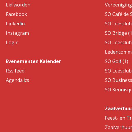
Lid worden
Vereeniging 
Facebook
SO Café de S
Linkedin
SO Leesclub 
Instagram
SO Bridge (1
Login
SO Leesclub 
Ledencommis
Evenementen Kalender
SO Golf (1)
Rss feed
SO Leesclub 
Agenda.ics
SO Business
SO Kennisqui
Zaalverhuu
Feest- en T
Zaalverhuu