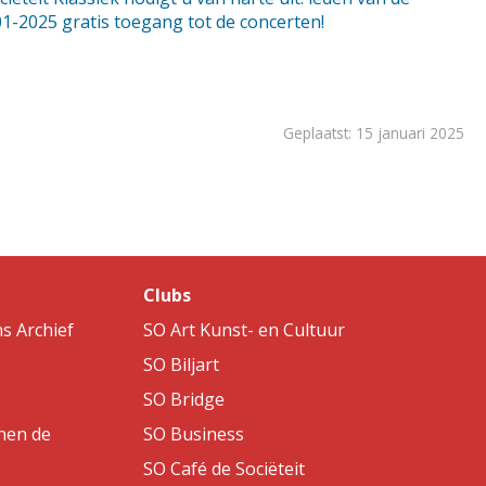
01-2025 gratis toegang tot de concerten!
Geplaatst: 15 januari 2025
Clubs
s Archief
SO Art Kunst- en Cultuur
SO Biljart
SO Bridge
nen de
SO Business
SO Café de Sociëteit