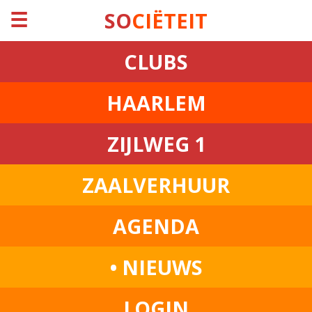
☰
SO
CIËTEIT
CLUBS
HAARLEM
ZIJLWEG 1
ZAALVERHUUR
AGENDA
• NIEUWS
LOGIN