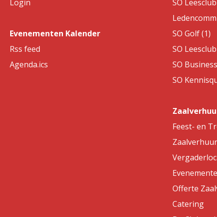
Login
SO Leesclub 
Ledencommis
Evenementen Kalender
SO Golf (1)
Rss feed
SO Leesclub 
Agenda.ics
SO Business
SO Kennisqui
Zaalverhuu
Feest- en T
Zaalverhuu
Vergaderloc
Evenemente
Offerte Zaa
Catering