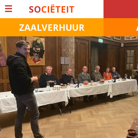
☰
SO
CIËTEIT
ZAALVERHUUR