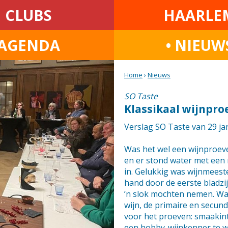
CLUBS
HAARLE
AGENDA
• NIEUW
Home
›
Nieuws
SO Taste
Klassikaal wijnpro
Verslag SO Taste van 29 jan
Was het wel een wijnproeve
en er stond water met een 
in. Gelukkig was wijnmeest
hand door de eerste bladzij
’n slok mochten nemen. Wan
wijn, de primaire en secund
voor het proeven: smaakinte
een hobby-wijnkenner te wo