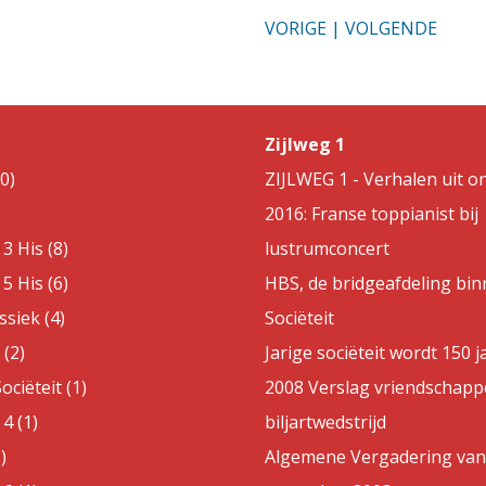
VORIGE
|
VOLGENDE
Zijlweg 1
0)
ZIJLWEG 1 - Verhalen uit on
2016: Franse toppianist bij
3 His (8)
lustrumconcert
5 His (6)
HBS, de bridgeafdeling bin
ssiek (4)
Sociëteit
(2)
Jarige sociëteit wordt 150 j
ociëteit (1)
2008 Verslag vriendschappe
4 (1)
biljartwedstrijd
)
Algemene Vergadering van