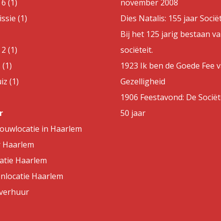
6 (1)
november 2008
sie (1)
Dies Natalis: 155 jaar Sociët
Bij het 125 jarig bestaan v
2 (1)
sociëteit.
 (1)
1923 Ik ben de Goede Fee 
z (1)
Gezelligheid
1906 Feestavond: De Sociët
r
50 jaar
rouwlocatie in Haarlem
r Haarlem
atie Haarlem
nlocatie Haarlem
lverhuur