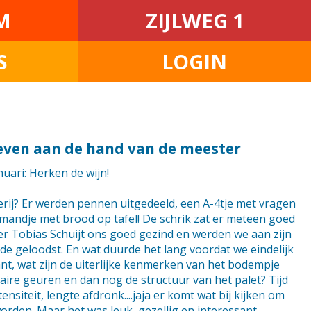
M
ZIJLWEG 1
S
LOGIN
even aan de hand van de meester
uari: Herken de wijn!
rij? Er werden pennen uitgedeeld, een A-4tje met vragen
mandje met brood op tafel! De schrik zat er meteen goed
er Tobias Schuijt ons goed gezind en werden we aan zijn
de geloodst. En wat duurde het lang voordat we eindelijk
t, wat zijn de uiterlijke kenmerken van het bodempje
aire geuren en dan nog de structuur van het palet? Tijd
nsiteit, lengte afdronk....jaja er komt wat bij kijken om
rden. Maar het was leuk, gezellig en interessant.