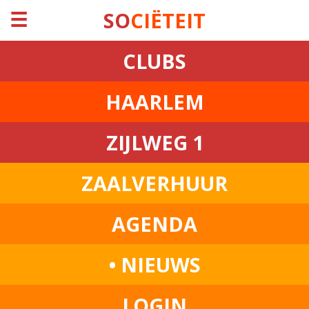
☰
SO
CIËTEIT
CLUBS
HAARLEM
ZIJLWEG 1
ZAALVERHUUR
AGENDA
• NIEUWS
LOGIN