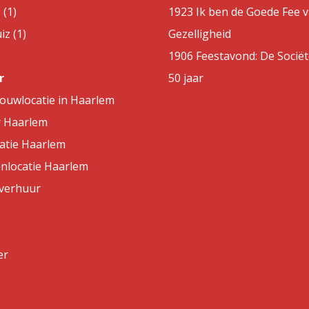
 (1)
1923 Ik ben de Goede Fee 
z (1)
Gezelligheid
1906 Feestavond: De Sociët
r
50 jaar
rouwlocatie in Haarlem
r Haarlem
atie Haarlem
nlocatie Haarlem
lverhuur
er