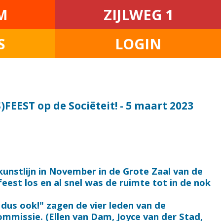
M
ZIJLWEG 1
S
LOGIN
FEEST op de Sociëteit! - 5 maart 2023
kunstlijn in November in de Grote Zaal van de
feest los en al snel was de ruimte tot in de nok
 dus ook!" zagen de vier leden van de
missie. (Ellen van Dam, Joyce van der Stad,