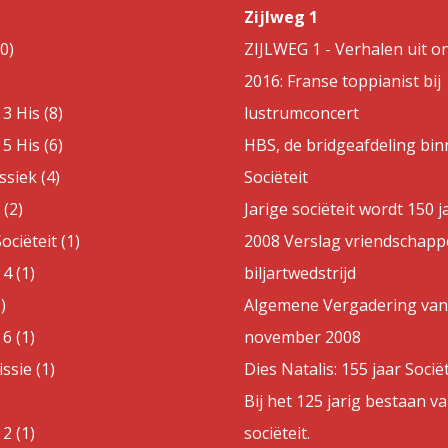
Zijlweg 1
0)
ZIJLWEG 1 - Verhalen uit on
2016: Franse toppianist bij
3 His (8)
lustrumconcert
5 His (6)
HBS, de bridgeafdeling bin
ssiek (4)
Sociëteit
(2)
Jarige sociëteit wordt 150 j
ociëteit (1)
2008 Verslag vriendschappe
4 (1)
biljartwedstrijd
)
Algemene Vergadering van
6 (1)
november 2008
sie (1)
Dies Natalis: 155 jaar Sociët
Bij het 125 jarig bestaan v
2 (1)
sociëteit.