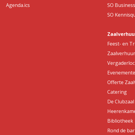
Agenda.ics
SO Business
SO Kennisqui
Zaalverhuu
Feest- en T
Zaalverhuu
Vergaderloc
Evenemente
Offerte Zaa
Catering
De Clubzaal
Heerenkam
Bibliotheek
Rond de bar