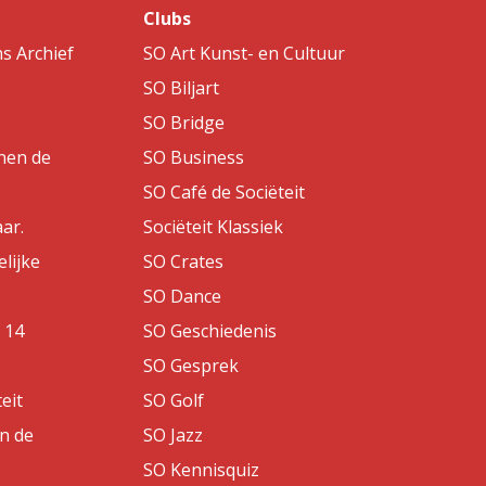
Clubs
s Archief
SO Art Kunst- en Cultuur
SO Biljart
SO Bridge
nen de
SO Business
SO Café de Sociëteit
aar.
Sociëteit Klassiek
lijke
SO Crates
SO Dance
 14
SO Geschiedenis
SO Gesprek
eit
SO Golf
an de
SO Jazz
SO Kennisquiz