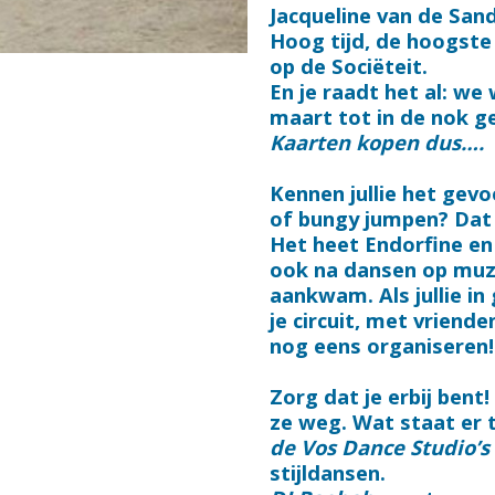
Jacqueline van de Sand
Hoog tijd, de hoogste 
op de Sociëteit.
En je raadt het al: we
maart tot in de nok g
Kaarten kopen dus….
Kennen jullie het gev
of bungy jumpen? Dat 
Het heet Endorfine en
ook na dansen op muziek
aankwam. Als jullie i
je circuit, met vriend
nog eens organiseren!
Zorg dat je erbij bent
ze weg. Wat staat er 
de Vos Dance Studio’s
stijldansen.