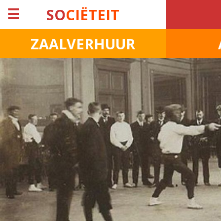
☰
SO
CIËTEIT
ZAALVERHUUR