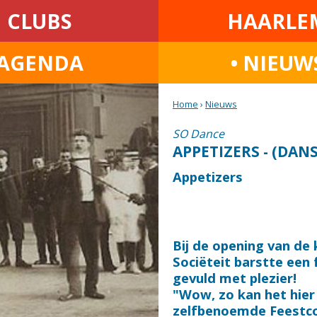
CLUBS
HAARLE
AGENDA
• NIEUW
Home
›
Nieuws
SO Dance
APPETIZERS - (DANS)
Appetizers
Bij de opening van de 
Sociëteit barstte een 
gevuld met plezier!
"Wow, zo kan het hier
zelfbenoemde Feestcom