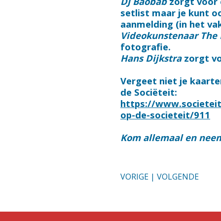
DJ Baobab
zorgt voor 
setlist maar je kunt 
aanmelding (in het va
Videokunstenaar The
fotografie.
Hans Dijkstra
zorgt vo
Vergeet niet je kaarte
de Sociëteit:
https://www.societeit
op-de-societeit/911
Kom allemaal en neem
VORIGE
|
VOLGENDE