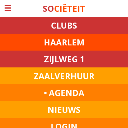
☰
SO
CIËTEIT
CLUBS
HAARLEM
ZIJLWEG 1
ZAALVERHUUR
• AGENDA
NIEUWS
LOGIN