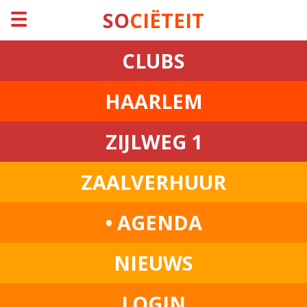
☰
SO
CIËTEIT
CLUBS
HAARLEM
ZIJLWEG 1
ZAALVERHUUR
• AGENDA
NIEUWS
LOGIN