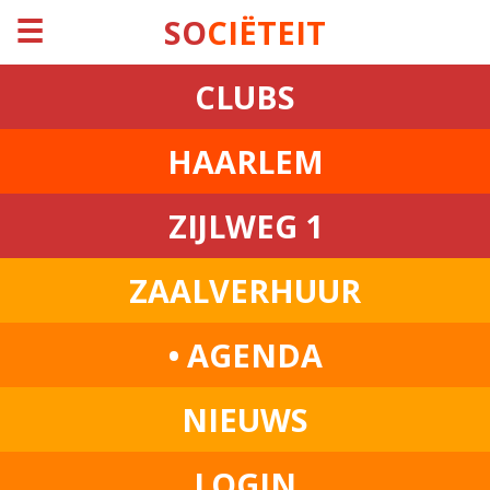
☰
SO
CIËTEIT
CLUBS
HAARLEM
ZIJLWEG 1
ZAALVERHUUR
• AGENDA
NIEUWS
LOGIN