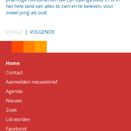
het hele land van alles te zien en te beleven, voor
zowel jong als oud.
VORIGE
|
VOLGENDE
Home
Contact
Aanmelden nieuwsbrief
Agenda
Nieuws
Zoek
Lid worden
Facebook