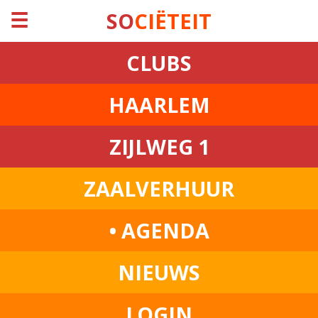
☰
SO
CIËTEIT
CLUBS
HAARLEM
ZIJLWEG 1
ZAALVERHUUR
• AGENDA
NIEUWS
LOGIN