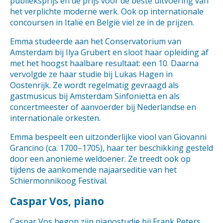
publieksprijs en de prijs voor de beste uitvoering van
het verplichte moderne werk. Ook op internationale
concoursen in Italië en België viel ze in de prijzen.
Emma studeerde aan het Conservatorium van
Amsterdam bij Ilya Grubert en sloot haar opleiding af
met het hoogst haalbare resultaat: een 10. Daarna
vervolgde ze haar studie bij Lukas Hagen in
Oostenrijk. Ze wordt regelmatig gevraagd als
gastmusicus bij Amsterdam Sinfonietta en als
concertmeester of aanvoerder bij Nederlandse en
internationale orkesten.
Emma bespeelt een uitzonderlijke viool van Giovanni
Grancino (ca. 1700–1705), haar ter beschikking gesteld
door een anonieme weldoener. Ze treedt ook op
tijdens de aankomende najaarseditie van het
Schiermonnikoog Festival.
Caspar Vos, piano
Caspar Vos begon zijn pianostudie bij Frank Peters