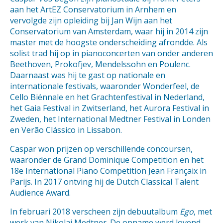
aan het ArtEZ Conservatorium in Arnhem en
vervolgde zijn opleiding bij Jan Wijn aan het
Conservatorium van Amsterdam, waar hij in 2014 zijn
master met de hoogste onderscheiding afrondde. Als
solist trad hij op in pianoconcerten van onder anderen
Beethoven, Prokofjev, Mendelssohn en Poulenc.
Daarnaast was hij te gast op nationale en
internationale festivals, waaronder Wonderfeel, de
Cello Biënnale en het Grachtenfestival in Nederland,
het Gaia Festival in Zwitserland, het Aurora Festival in
Zweden, het International Medtner Festival in Londen
en Verão Clássico in Lissabon.
Caspar won prijzen op verschillende concoursen,
waaronder de Grand Dominique Competition en het
18e International Piano Competition Jean Françaix in
Parijs. In 2017 ontving hij de Dutch Classical Talent
Audience Award.
In februari 2018 verscheen zijn debuutalbum
Ego
, met
werk van Nikolaj Medtner. De opname werd lovend