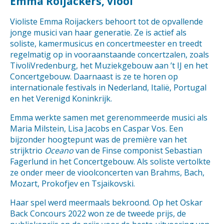
Emma Roijackers, viool
Violiste Emma Roijackers behoort tot de opvallende
jonge musici van haar generatie. Ze is actief als
soliste, kamermusicus en concertmeester en treedt
regelmatig op in vooraanstaande concertzalen, zoals
TivoliVredenburg, het Muziekgebouw aan ’t IJ en het
Concertgebouw. Daarnaast is ze te horen op
internationale festivals in Nederland, Italië, Portugal
en het Verenigd Koninkrijk.
Emma werkte samen met gerenommeerde musici als
Maria Milstein, Lisa Jacobs en Caspar Vos. Een
bijzonder hoogtepunt was de première van het
strijktrio
Oceano
van de Finse componist Sebastian
Fagerlund in het Concertgebouw. Als soliste vertolkte
ze onder meer de vioolconcerten van Brahms, Bach,
Mozart, Prokofjev en Tsjaikovski.
Haar spel werd meermaals bekroond. Op het Oskar
Back Concours 2022 won ze de tweede prijs, de