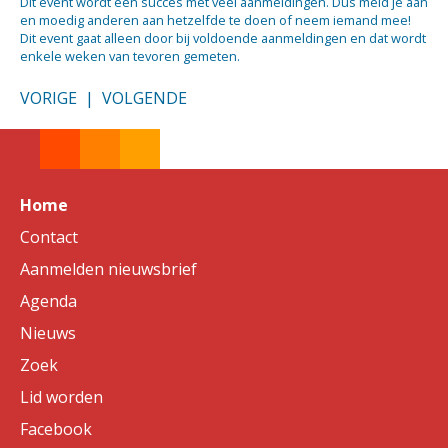
Dit event wordt een succes met veel aanmeldingen. Dus meld je aan
en moedig anderen aan hetzelfde te doen of neem iemand mee!
Dit event gaat alleen door bij voldoende aanmeldingen en dat wordt
enkele weken van tevoren gemeten.
VORIGE
|
VOLGENDE
Home
Contact
Aanmelden nieuwsbrief
Agenda
Nieuws
Zoek
Lid worden
Facebook